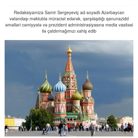
Redaksiyamiza Samir Sergeyeviç ad-soyadlı Azərbaycan
vətəndaşı məktubla müraciət edərək, qarşılaşdığı qanunazidd
əməlləri cəmiyyətə və prezident administrasiyasına media vasitəsi
ilə çatdırmağımızı xahiş edib