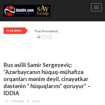
Toggl
navig
FLAŞ XEBER
"İran Prezidenti: Azərbaycan müharibədə bizə k
Rus əsilli Samir Sergeyeviç:
“Azərbaycanın hüquq-mühafizə
orqanları mənim deyil, cinayətkar
dəstənin ” hüquqlarını” qoruyur” –
İDDİA
7.05.2024
6,72 B