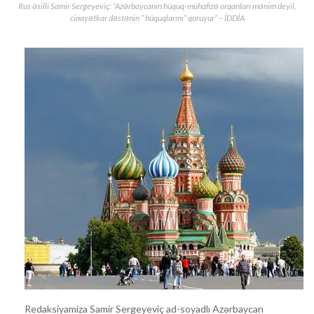
Rus əsilli Samir Sergeyeviç: “Azərbaycanın hüquq-mühafizə orqanları mənim deyil,
cinayətkar dəstənin ” hüquqlarını” qoruyur” – İDDİA
Redaksiyamiza Samir Sergeyeviç ad-soyadlı Azərbaycan