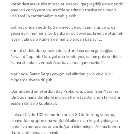
vətəndaşı məktubla müraciət edərək, qarşılaşdığı qanunazidd
əməlləri cəmiyyətə və prezident administrasiyasına media
vasitəsi ilə çatdırmağımızı xahiş edib.
Söhbət ondan gedir ki, Sergeyeviçə pul lazım olur və o, öz
şəxsi evini hər hansı bir banka girov qoyaraq, kredit götürmək
istəyir. Elə qara günləri də məhz o andan başlayır…
Fürsətçil dələduz şəbəkə də, vətəndaşa qarşı gözbağlama
“siyasəti” aparıb. Üstəgəl ona kredit yox, sələm pulu veriblər.
Hansı ki, sələm vermək Azərbaycanda qanunaziddir.
Nəticədə, Samir Sergeyeviçin evi əlindən çıxıb və o, külli-
miqdarda ziyana düşüb.
Qanunazidd əməllərdən Baş Prokurora. Daxili İşlər Nazirinə,
Ombudsmana dəfələrlə müraciətlər etsə də, onun fəryadını
eşidən olmayıb ki, olmayib .
Təkcə DİN-in 102 xidmətinə ən azı 30 dəfə zəng vuraraq,
cinayətkar qrupun ona və Şəhid ailəsi olan həyat yoldaşına
maddi və mənəvi zərər vurduğunu bildirmişdir. Amma bunun
da, heç bir faydası olmayıb