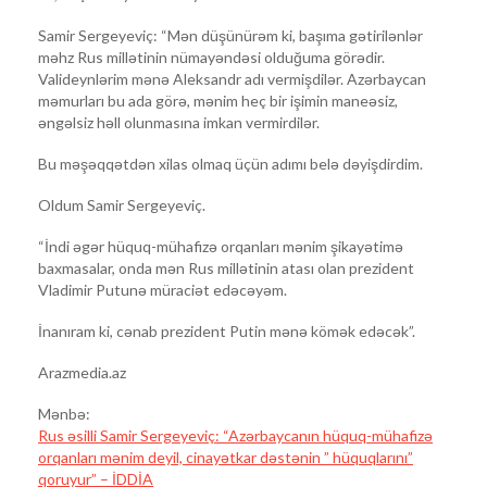
Samir Sergeyeviç: “Mən düşünürəm ki, başıma gətirilənlər
məhz Rus millətinin nümayəndəsi olduğuma görədir.
Valideynlərim mənə Aleksandr adı vermişdilər. Azərbaycan
məmurları bu ada görə, mənim heç bir işimin maneəsiz,
əngəlsiz həll olunmasına imkan vermirdilər.
Bu məşəqqətdən xilas olmaq üçün adımı belə dəyişdirdim.
Oldum Samir Sergeyeviç.
“İndi əgər hüquq-mühafizə orqanları mənim şikayətimə
baxmasalar, onda mən Rus millətinin atası olan prezident
Vladimir Putunə müraciət edəcəyəm.
İnanıram ki, cənab prezident Putin mənə kömək edəcək”.
Arazmedia.az
Mənbə:
Rus əsilli Samir Sergeyeviç: “Azərbaycanın hüquq-mühafizə
orqanları mənim deyil, cinayətkar dəstənin ” hüquqlarını”
qoruyur” – İDDİA