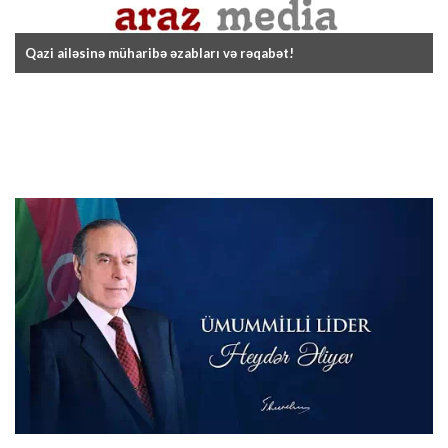
Qazi ailəsinə müharibə əzabları və rəqabət!