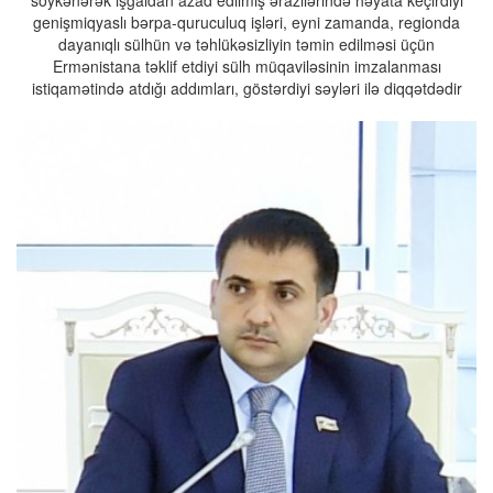
genişmiqyaslı bərpa-quruculuq işləri, eyni zamanda, regionda
dayanıqlı sülhün və təhlükəsizliyin təmin edilməsi üçün
Ermənistana təklif etdiyi sülh müqaviləsinin imzalanması
istiqamətində atdığı addımları, göstərdiyi səyləri ilə diqqətdədir