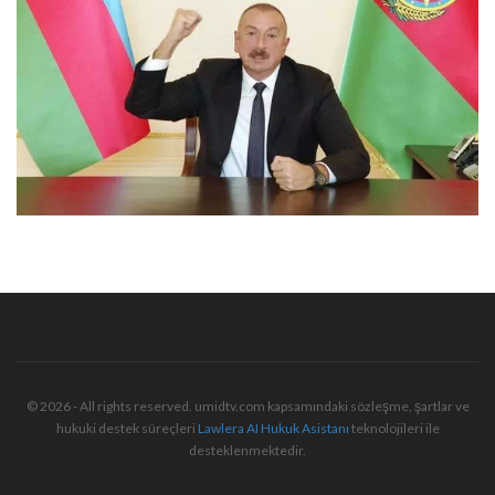
© 2026 - All rights reserved. umidtv.com kapsamındaki sözleşme, şartlar ve
hukuki destek süreçleri
Lawlera AI Hukuk Asistanı
teknolojileri ile
desteklenmektedir.