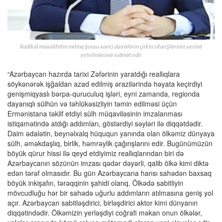
Radikal müxalifətin mitinq şousu xarici dairələrin çirkin sifarişlərinin yerinə
yetirilməsinə xidmət edir
“Azərbaycan hazırda tarixi Zəfərinin yaratdığı reallıqlara
söykənərək işğaldan azad edilmiş ərazilərində həyata keçirdiyi
genişmiqyaslı bərpa-quruculuq işləri, eyni zamanda, regionda
dayanıqlı sülhün və təhlükəsizliyin təmin edilməsi üçün
Ermənistana təklif etdiyi sülh müqaviləsinin imzalanması
istiqamətində atdığı addımları, göstərdiyi səyləri ilə diqqətdədir.
Daim ədalətin, beynəlxalq hüququn yanında olan ölkəmiz dünyaya
sülh, əməkdaşlıq, birlik, həmrəylik çağırışlarını edir. Bugünümüzün
böyük qürur hissi ilə qeyd etdiyimiz reallıqlarından biri də
Azərbaycanın sözünün imzası qədər dəyərli, qalib ölkə kimi diktə
edən tərəf olmasıdır. Bu gün Azərbaycana hansı sahədən baxsaq
böyük inkişafın, tərəqqinin şahidi olarıq. Ölkədə sabitliyin
mövcudluğu hər bir sahədə uğurlu addımların atılmasına geniş yol
açır. Azərbaycan sabitləşdirici, birləşdirici aktor kimi dünyanın
diqqətindədir. Ölkəmizin yerləşdiyi coğrafi məkan onun ölkələr,