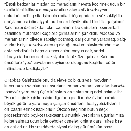
“Daxili bədxahlarımızdan öz maraqlarını həyata keçirmək üçün bir
vasitə kimi istifadə etməyə adətkar olan anti-Azərbaycan
dairələrin mitinq sifarişlərinin radkal düşərgədə ruh yüksəkliyi ilə
qarşılanması ictimaiyyət tərəfindən böyük nifrət hissi ilə qarşılanır.
Xalq “sapı özümüzdən olan baltaların” bu dairələrin ssenariləri
əsasında mütəmadi küçələrə çıxmalarının şahididir. Məqsəd və
məramlarının ölkədə sabitliyi pozmaq, qarşıdurma yaratmaq, xalq-
iqtidar birliyinə zərbə vurmaq olduğu məlum olaylardandır. Hər
dəfə cəhdlərinin boşa çıxması onları məyus edir, xarici
himayədarlarının sərt reaksiyaları ilə üz-üzə qalırlar. Xalq bu
ünsürlərə “yox” cavabının dəyişməz olduğunu keçirilən bütün
mitinqlərdə təsdiqləyib.”
Əliabbas Salahzadə onu da əlavə edib ki, siyasi meydanın
küncünə sıxışdırılan bu ünsürlərin zaman-zaman varlıqları barədə
təsəvvür yaratmaq üçün küçələrə çıxmaları artıq adət halını alıb:
“Bu mitinqin keçirilməsinin digər məqsədi məhz özləri barədə
böyük görüntu yaratmağa çalışan ünsürlərin fəaliyyətsizliklərini
ört-basdır etmək istəkləridir. Ölkədə keçirilən bütün seçki
proseslərində boykot taktikasına üstünlük verənlərin uğurlarımıza
kölgə salmaq üçün belə cəhdlər etmələri onlara qarşı nifrəti birə
on qat artırır. Hazırkı dövrdə siyasi dialoq günümüzün əsas