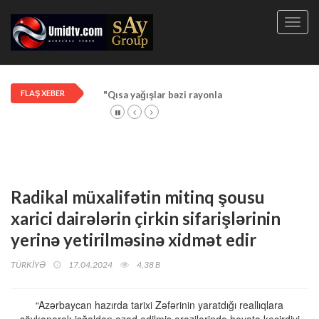
Toggl
navig
FLAŞ XEBER
"Qısa yağışlar bəzi rayonlarda davam edir"
Radikal müxalifətin mitinq şousu
xarici dairələrin çirkin sifarişlərinin
yerinə yetirilməsinə xidmət edir
TÜRKİYƏ
17.04.2024
4,38 B
“Azərbaycan hazırda tarixi Zəfərinin yaratdığı reallıqlara
söykənərək işğaldan azad edilmiş ərazilərində həyata keçirdiyi