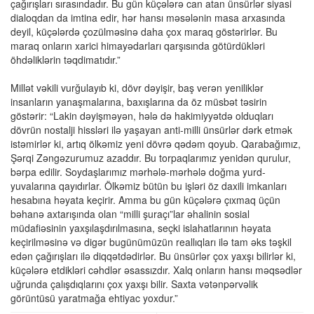
çağırışları sırasındadır. Bu gün küçələrə can atan ünsürlər siyasi
dialoqdan da imtina edir, hər hansı məsələnin masa arxasında
deyil, küçələrdə çozülməsinə daha çox maraq göstərirlər. Bu
maraq onların xarici himayədarları qarşısında götürdükləri
öhdəliklərin təqdimatıdır.”
Millət vəkili vurğulayıb ki, dövr dəyişir, baş verən yeniliklər
insanların yanaşmalarına, baxışlarına da öz müsbət təsirin
göstərir: “Lakin dəyişməyən, hələ də hakimiyyətdə olduqları
dövrün nostalji hissləri ilə yaşayan anti-milli ünsürlər dərk etmək
istəmirlər ki, artıq ölkəmiz yeni dövrə qədəm qoyub. Qarabağımız,
Şərqi Zəngəzurumuz azaddır. Bu torpaqlarımız yenidən qurulur,
bərpa edilir. Soydaşlarımız mərhələ-mərhələ doğma yurd-
yuvalarına qayıdırlar. Ölkəmiz bütün bu işləri öz daxili imkanları
hesabına həyata keçirir. Amma bu gün küçələrə çıxmaq üçün
bəhanə axtarışında olan “milli şuraçı”lar əhalinin sosial
müdafiəsinin yaxşılaşdırılmasına, seçki islahatlarının həyata
keçirilməsinə və digər bugünümüzün reallıqları ilə tam əks təşkil
edən çağırışları ilə diqqətdədirlər. Bu ünsürlər çox yaxşı bilirlər ki,
küçələrə etdikləri cəhdlər əsassızdır. Xalq onların hansı məqsədlər
uğrunda çalışdıqlarını çox yaxşı bilir. Saxta vətənpərvəlik
görüntüsü yaratmağa ehtiyac yoxdur.”