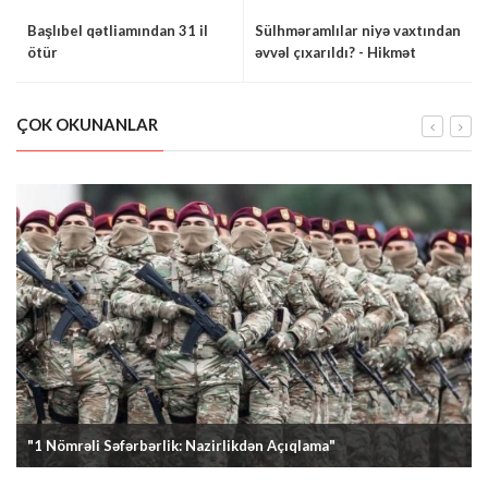
Başlıbel qətliamından 31 il
Sülhməramlılar niyə vaxtından
ötür
əvvəl çıxarıldı? - Hikmət
Hacıyev açıqladı
ÇOK OKUNANLAR
"1 Nömrəli Səfərbərlik: Nazirlikdən Açıqlama"