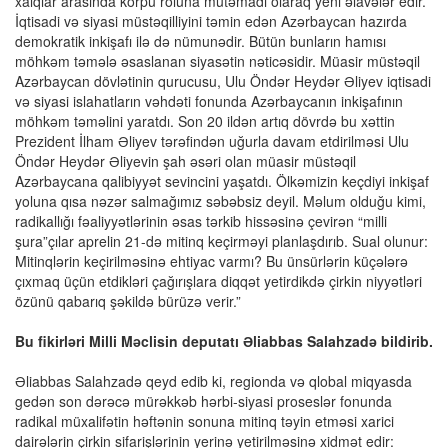
xalqlar arasında körpü roluna mütəmadi olaraq yeni əlavələr edir.
İqtisadi və siyasi müstəqilliyini təmin edən Azərbaycan hazırda
demokratik inkişafı ilə də nümunədir. Bütün bunların hamısı
möhkəm təmələ əsaslanan siyasətin nəticəsidir. Müasir müstəqil
Azərbaycan dövlətinin qurucusu, Ulu Öndər Heydər Əliyev iqtisadi
və siyasi islahatların vəhdəti fonunda Azərbaycanın inkişafının
möhkəm təməlini yaratdı. Son 20 ildən artıq dövrdə bu xəttin
Prezident İlham Əliyev tərəfindən uğurla davam etdirilməsi Ulu
Öndər Heydər Əliyevin şah əsəri olan müasir müstəqil
Azərbaycana qalibiyyət sevincini yaşatdı. Ölkəmizin keçdiyi inkişaf
yoluna qısa nəzər salmağımız səbəbsiz deyil. Məlum olduğu kimi,
radikallığı fəaliyyətlərinin əsas tərkib hissəsinə çevirən “milli
şura”çılar aprelin 21-də mitinq keçirməyi planlaşdırıb. Sual olunur:
Mitinqlərin keçirilməsinə ehtiyac varmı? Bu ünsürlərin küçələrə
çıxmaq üçün etdikləri çağırışlara diqqət yetirdikdə çirkin niyyətləri
özünü qabarıq şəkildə bürüzə verir.”
Bu fikirləri Milli Məclisin deputatı Əliabbas Salahzadə bildirib.
Əliabbas Salahzadə qeyd edib ki, regionda və qlobal miqyasda
gedən son dərəcə mürəkkəb hərbi-siyasi proseslər fonunda
radikal müxalifətin həftənin sonuna mitinq təyin etməsi xarici
dairələrin çirkin sifarişlərinin yerinə yetirilməsinə xidmət edir: