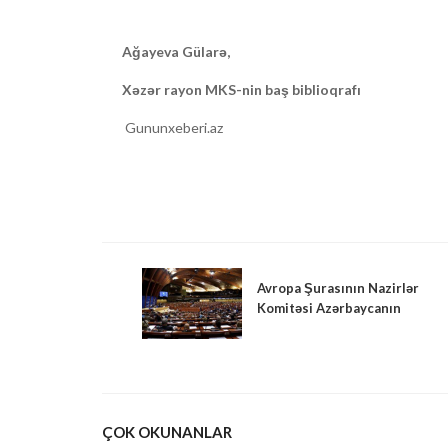
Ağayeva Gülarə,
Xəzər rayon MKS-nin baş biblioqrafı
Gununxeberi.az
Avropa Şurasının Nazirlər
Komitəsi Azərbaycanın
AŞPA-ya qaytarılması
barədə qərar qəbul edib
ÇOK OKUNANLAR