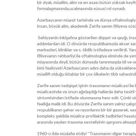
bir ziyalı, müəllim, alim və ən əsası bütün yüksək keyfi
formalaşmasında,ucalmasında xüsusi rol oynadı.
Azərbaycanın müasir tarixində və dünya oftalmologiy
insan, böyük alim, akademik Zərifə xanım Əliyeva sözü
Səhiyyənin inkişafına göstərilən diqqət və qayğı, ins
addımlardan idi. O dövürdə respublikamızda əksər xə
mərkəzləri, kliniklar və s. tikilib istifadəyə verilirdi.
Əliyevanın rəhbərliyi ilə oftalmologiya elmində də yen
miqyasında deyil, bütün dünyada tanınmaqda idi və on
kimi fəaliyyəti Azərbaycanın adını daha da yüksəklərə 
müəllifi olduğu kitablar bir çox ölkələrin tibb sahəsində
Zərifə xanım tədqiqat işinin traxomanın müalicəsi ilə
müalicəsində və onun ağırlaşdığı hallarda daha təsirli
sintomisindən istifadə olunmasına həsr edir. Çünki si
fəallığa malik idi. Bu dövürdə Zərifə xanım yalnız çalı
respublikanın şəhər və rayonlarını bir-bir gəzərək, xə
kompleks şəkildə müalicə-profilaktik tədbirləri həyata
arasında yayılan traxoma xəstəliyinin qarşısını almaq
1960-cı ildə müdafiə etdiyi “Traxomanın digər terapiya