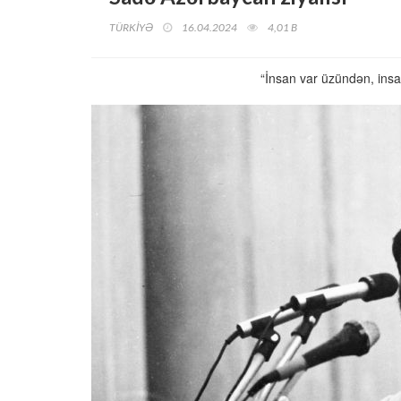
TÜRKİYƏ
16.04.2024
4,01 B
“İnsan var üzündən, insan