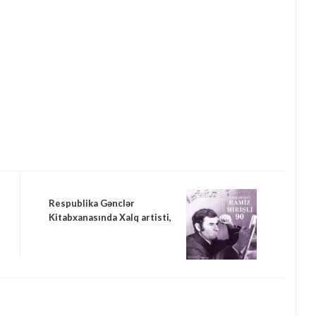
Respublika Gənclər
Kitabxanasında Xalq artisti,
bəstəkar Ramiz Mirişlinin
xatirəsinə həsr olunmuş
virtual kitab sərgisi
hazırlanıb