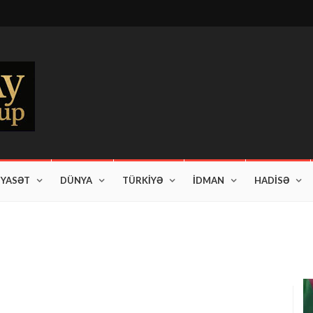
İYASƏT
DÜNYA
TÜRKİYƏ
İDMAN
HADİSƏ
am edir"