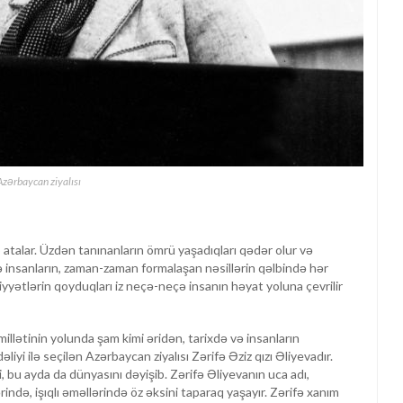
zərbaycan ziyalısı
 atalar. Üzdən tanınanların ömrü yaşadıqları qədər olur və
ə insanların, zaman-zaman formalaşan nəsillərin qəlbində hər
iyyətlərin qoyduqları iz neçə-neçə insanın həyat yoluna çevrilir
illətinin yolunda şam kimi əridən, tarixdə və insanların
i ilə seçilən Azərbaycan ziyalısı Zərifə Əziz qızı Əliyevadır.
, bu ayda da dünyasını dəyişib. Zərifə Əliyevanın uca adı,
lərində, işıqlı əməllərində öz əksini taparaq yaşayır. Zərifə xanım