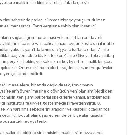
yyətlərə malik insan kimi yüzlərlə, minlərlə şəxsin
a elmi sahəsində parlaq, silinməz izlər qoymuş unudulmaz
n əsl mənasında, Tanrı vergisinə sahib olan insan idi.
anların sağlamlığının qorunması yolunda atılan ən dəyərli
stəliklərin müayinə və müalicəsi üçün uyğun xəstəxanalar tibb
 Yaradılan yüksək şəraitdə lazımi səviyyədə istifadə edən Zərifə
iliklər baş verməkdə idi. Professor Zərifə Əliyeva təkcə ittifaq
un peşəkar həkim, yüksək insanı keyfiyyətlərə malik bir şəxs
qaldırırdı. Onun elmi məqalələri, araşdırmaları, monoqrafiyaları,
 geniş istifadə edilirdi.
 bağlı məsələlərə, bir az da dəqiq desək, traxomanın
 vasitələrin öyrənilməsinə o dövr üçün yeni olan antibiotikdən -
ntomisin geniş antibakterial spektrlərlə yanaşı, antixlamedik
şdığı institutda fəaliyyət göstərməklə kifayətlənmirdi. O,
stəliyin yaranma səbəblərini araşdırır və xəstəlik ocaqlarında
 keçirirdi. Böyük alim uşaq evlərində tərbiyə alan uşaqlar
da xüsusi xidmət göstərib.
 üsulları ilə birlikdə sintomisinlə müalicəsi” mövzusunda