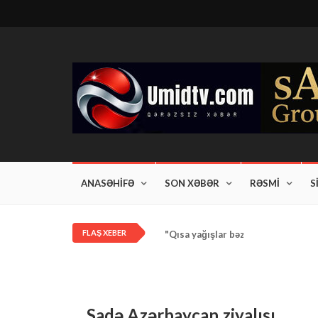
ANASƏHİFƏ
SON XƏBƏR
RƏSMİ
S
FLAŞ XEBER
"Qısa yağışlar bəzi rayonlarda dav
Sadə Azərbaycan ziyalısı