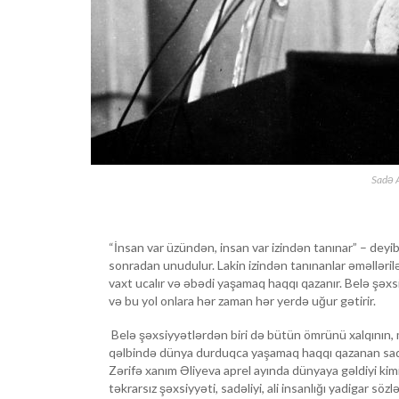
Sadə A
“İnsan var üzündən, insan var izindən tanınar” – deyib
sonradan unudulur. Lakin izindən tanınanlar əməlləril
vaxt ucalır və əbədi yaşamaq haqqı qazanır. Belə şəxs
və bu yol onlara hər zaman hər yerdə uğur gətirir.
Belə şəxsiyyətlərdən biri də bütün ömrünü xalqının, m
qəlbində dünya durduqca yaşamaq haqqı qazanan sadəliy
Zərifə xanım Əliyeva aprel ayında dünyaya gəldiyi kimi
təkrarsız şəxsiyyəti, sadəliyi, ali insanlığı yadigar söz