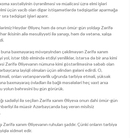
xoma xəstəliyinin öyrənilməsi və müalicəsi üzrə elmi işləri
lmi üçün vacib olan digər istiqamətlərdə tədqiqatlar aparmağa
sıra tədqiqat işləri aparır.
öndərimiz Heydər Əliyev, həm də onun ömür-gün yoldaşı Zərifə
hər ikisinin ailə məsuliyyəti ilə yanaşı, həm də vətənə, xalqa
di.
ən, buna baxmayaraq mövqeyindən çəkilməyən Zərifə xanım
yol, istər tibb elmində etdiyi yeniliklər, istərsə də bir ana kimi
əsi Zərifə Əliyevanın nümunə kimi göstərilməsinə səbəb olan
ərbaycana layiqli olmaları üçün əlindən gələni edirdi. O,
tməli, onları vətənpərvərlik uğrunda tərbiyə etməli, yüksək
ğuna baxmayaraq övladları ilə bağlı məsələləri heç vaxt arxa
ğu yolun bəhrəsini bu gün görürük.
ı sadəliyi ilə seçilən Zərifə xanım Əliyeva onun dahi ömür-gün
hbərliyi ilə müasir Azərbaycanda baş verən misilsiz
.
 Zərifə xanım Əliyevanın ruhuları şaddır. Çünki onların tərbiyə
yiqlə xidmət edir.