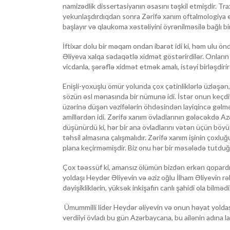
namizədlik dissertasiyanın əsasını təşkil etmişdir. Tra
yekunlaşdırdıqdan sonra Zərifə xanım oftalmologiya e
başlayır və qlaukoma xəstəliyini öyrənilməsilə bağlı bir 
İftixar dolu bir məqam ondan ibarət idi ki, həm ulu 
Əliyeva xalqa sədaqətlə xidmət göstərirdilər. Onların 
vicdanla, şərəflə xidmət etmək amalı, istəyi birləşdirir
Enişli-yoxuşlu ömür yolunda çox çətinliklərlə üzləş
sözün əsl mənasında bir nümunə idi. İstər onun keçdiyi 
üzərinə düşən vəzifələrin öhdəsindən layiqincə gəlm
amillərdən idi. Zərifə xanım övladlarının gələcəkdə Az
düşünürdü ki, hər bir ana övladlarını vətən üçün böyü
təhsil almasına çalışmalıdır. Zərifə xanım işinin çoxlu
plana keçirməmişdir. Biz onu hər bir məsələdə tutdu
Çox təəssüf ki, amansız ölümün bizdən erkən qopardığ
yoldaşı Heydər Əliyevin və əziz oğlu İlham Əliyevin rə
dəyişikliklərin, yüksək inkişafın canlı şahidi ola bilmədi
Ümummilli lider Heydər əliyevin və onun həyat yoldaşı
verdiiyi övladı bu gün Azərbaycana, bu ailənin adına la