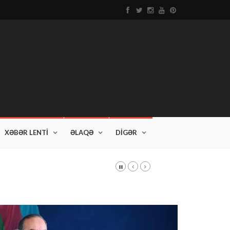
XƏBƏR LENTİ
ƏLAQƏ
DİGƏR