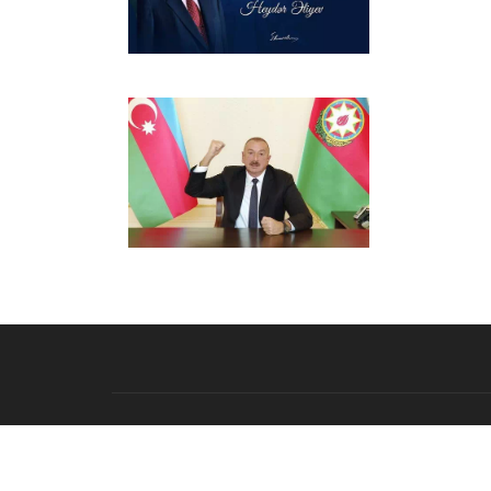
© 2026 - All rights reserved. umidtv.com kapsamındaki sözleşme,