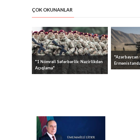
ÇOK OKUNANLAR
"Azərbaycan
"1 Nömrəli Səfərbərlik: Nazirlikdən
Ermənistanda
Açıqlama"