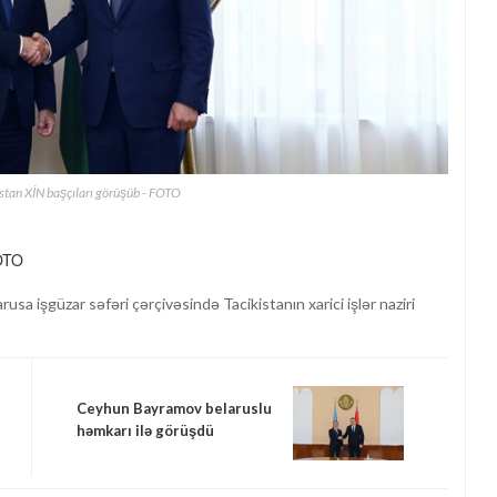
stan XİN başçıları görüşüb - FOTO
usa işgüzar səfəri çərçivəsində Tacikistanın xarici işlər naziri
Ceyhun Bayramov belaruslu
həmkarı ilə görüşdü