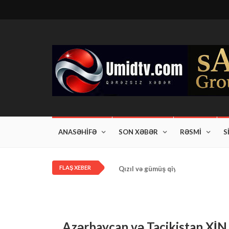
ANASƏHİFƏ
SON XƏBƏR
RƏSMİ
S
FLAŞ XEBER
Qızıl və gümüş qiymətləri artdı!
Azərbaycan və Tacikistan XİN