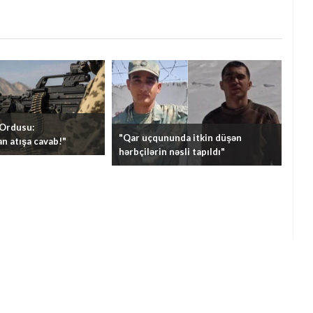
 Ordusu:
"Qar uçqununda itkin düşən
n atışa cavab!"
hərbçilərin nəsli tapıldı"