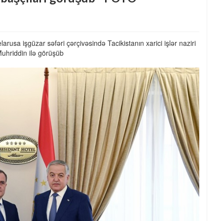
usa işgüzar səfəri çərçivəsində Tacikistanın xarici işlər naziri
Muhriddin ilə görüşüb