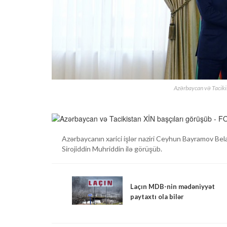
Azərbaycan və Taciki
Azərbaycanın xarici işlər naziri Ceyhun Bayramov Belar
Sirojiddin Muhriddin ilə görüşüb.
Laçın MDB-nin mədəniyyət
paytaxtı ola bilər