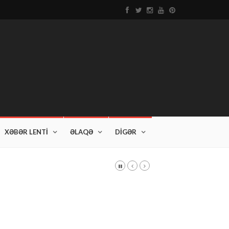
XƏBƏR LENTİ
ƏLAQƏ
DİGƏR