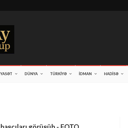
İYASƏT
DÜNYA
TÜRKİYƏ
İDMAN
HADİSƏ
 başçıları görüşüb - FOTO