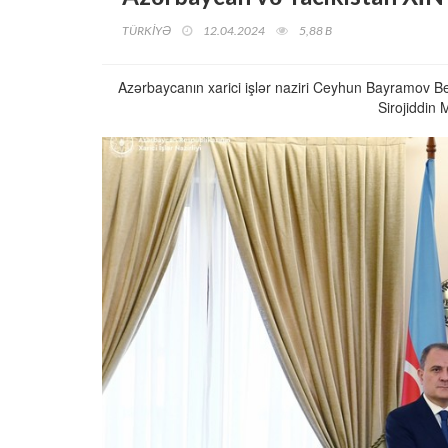
TÜRKİYƏ
12.04.2024
5,88 B
Azərbaycanın xarici işlər naziri Ceyhun Bayramov Belar
Sirojiddin 