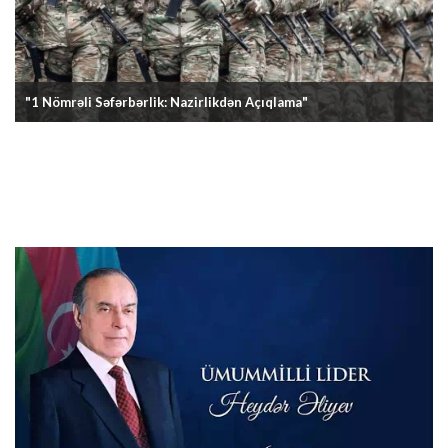
"1 Nömrəli Səfərbərlik: Nazirlikdən Açıqlama"