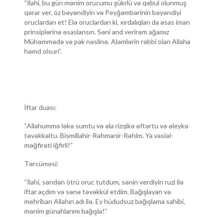
“İlahi, bu gün mənim orucumu şükrlü və qəbul olunmuş
qərar ver, öz bəyəndiyin və Peyğəmbərinin bəyəndiyi
oruclardan et! Elə oruclardan ki, xırdalıqları da əsas iman
prinsiplərinə əsaslansın. Səni and verirəm ağamız
Mühəmmədə və pak nəslinə. Aləmlərin rəbbi olan Allaha
həmd olsun”.
İftar duası:
“Allahummə ləkə sumtu və əla rizqikə əftərtu və əleykə
təvəkkəltu. Bismillahir-Rəhmanir-Rəhim. Ya vasiəl-
məğfirəti iğfirli!”
Tərcüməsi:
“İlahi, səndən ötrü oruc tutdum, sənin verdiyin ruzi ilə
iftar açdım və sənə təvəkkül etdim. Bağışlayan və
mehriban Allahın adı ilə. Ey hüdudsuz bağışlama sahibi,
mənim günahlarımı bağışla!”