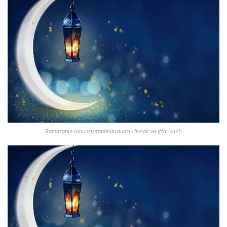
Ramazanın sonuncu gününün duası - İmsak və iftar vaxtı