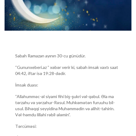
Sabah Ramazan ayının 30-cu günüdür.
“Gununxeberi.az ” xəbər verir ki, sabah imsak vaxtı saat
04:42, iftar isə 19:28-dədir.
İmsak duası:
“Allahumməc-əl siyami fihi biş-şukri vəl-qəbul. Əla ma
tərzahu və yərzahur-Rəsul. Muhkəmətən furuuhu bil-
usul. Bihəqqi seyyidina Muhəmmədin və alihit-tahirin.
Vəl-həmdu lillahi rəbil-aləmin”.
Tərcüməsi: