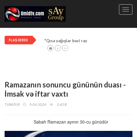
Toggl
navig
FLAŞ XEBER
"Qısa yağışlar bəzi rayonlarda davam edir"
Ramazanın sonuncu gününün duası -
İmsak və iftar vaxtı
TÜRKİYƏ
9.04.2024
3,42 B
Sabah Ramazan ayının 30-cu günüdür