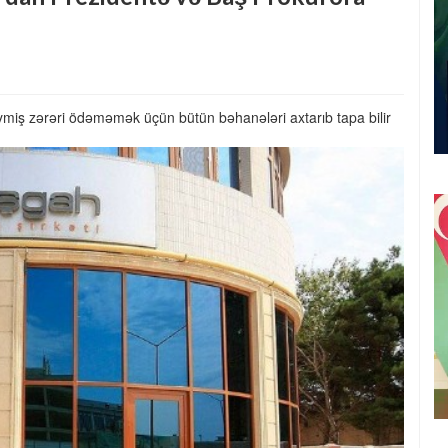
əymiş zərəri ödəməmək üçün bütün bəhanələri axtarıb tapa bilir