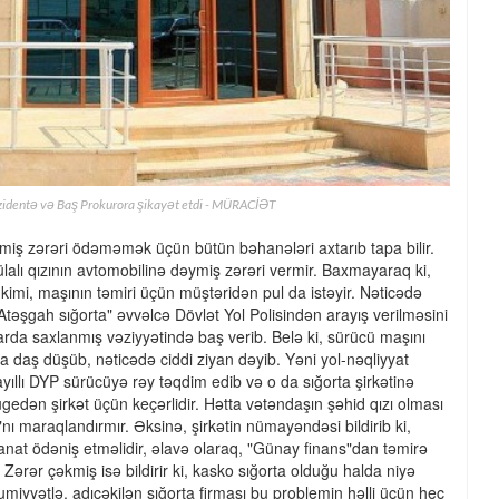
ezidentə və Baş Prokurora şikayət etdi - MÜRACİƏT
ymiş zərəri ödəməmək üçün bütün bəhanələri axtarıb tapa bilir.
Gülalı qızının avtomobilinə dəymiş zərəri vermir. Baxmayaraq ki,
kimi, maşının təmiri üçün müştəridən pul da istəyir. Nəticədə
"Atəşgah sığorta" əvvəlcə Dövlət Yol Polisindən arayış verilməsini
arda saxlanmış vəziyyətində baş verib. Belə ki, sürücü maşını
a daş düşüb, nəticədə ciddi ziyan dəyib. Yəni yol-nəqliyyat
mayıllı DYP sürücüyə rəy təqdim edib və o da sığorta şirkətinə
gedən şirkət üçün keçərlidir. Hətta vətəndaşın şəhid qızı olması
ı maraqlandırmır. Əksinə, şirkətin nümayəndəsi bildirib ki,
nat ödəniş etməlidir, əlavə olaraq, "Günay finans"dan təmirə
r. Zərər çəkmiş isə bildirir ki, kasko sığorta olduğu halda niyə
mumiyyətlə, adıçəkilən sığorta firması bu problemin həlli üçün heç