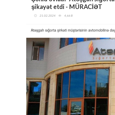
şikayət etdi - MÜRACİƏT
21.02.2024
4,66 B
Atəşgah sığorta şirkəti müştərisinin avtomobilinə d