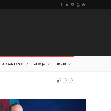
XƏBƏR LENTİ
ƏLAQƏ
DİGƏR