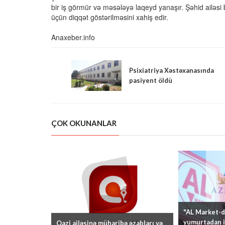
bir iş görmür və məsələyə laqeyd yanaşır. Şəhid ailəsi
üçün diqqət göstərilməsini xahiş edir.
Anaxeber.info
Psixiatriya Xəstəxanasında
pasiyent öldü
ÇOK OKUNANLAR
"AL Market-də
yumurtadan i
Qazi ailəsinə müharibə əzabları və