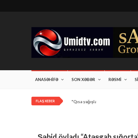
ANASƏHİFƏ
SON XƏBƏR
RƏSMİ
S
FLAŞ XEBER
"Qısa yağışlar bəzi rayonlarda dav
Şəhid övladı “Atəşgah sığort