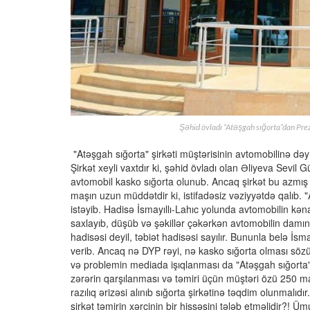
Şəhid övladı “Atəşgah sığorta”dan Pr
"Atəşgah sığorta" şirkəti müştərisinin avtomobilinə də
Şirkət xeyli vaxtdır ki, şəhid övladı olan Əliyeva Sevil 
avtomobil kasko sığorta olunub. Ancaq şirkət bu azmış 
maşın uzun müddətdir ki, istifadəsiz vəziyyətdə qalıb. 
istəyib. Hadisə İsmayıllı-Lahıc yolunda avtomobilin kən
saxlayıb, düşüb və şəkillər çəkərkən avtomobilin damın
hadisəsi deyil, təbiət hadisəsi sayılır. Bununla belə İs
verib. Ancaq nə DYP rəyi, nə kasko sığorta olması sözü
və problemin mediada işıqlanması da "Atəşgah sığorta"n
zərərin qarşılanması və təmiri üçün müştəri özü 250 ma
razılıq ərizəsi alınıb sığorta şirkətinə təqdim olunmalıdı
şirkət təmirin xərcinin bir hissəsini tələb etməlidir?! Ü