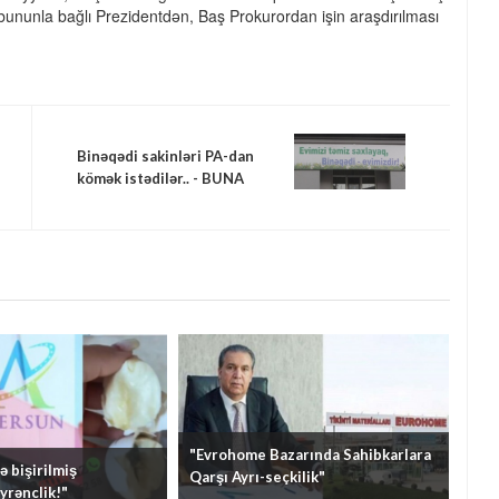
 bununla bağlı Prezidentdən, Baş Prokurordan işin araşdırılması
Binəqədi sakinləri PA-dan
kömək istədilər.. - BUNA
GÖRƏ...
"Evrohome Bazarında Sahibkarlara
 bişirilmiş
Qarşı Ayrı-seçkilik"
yrənclik!"