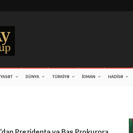
İYASƏT
DÜNYA
TÜRKİYƏ
İDMAN
HADİSƏ
am edir"
a”dan Prezidentə və Baş Prokurora