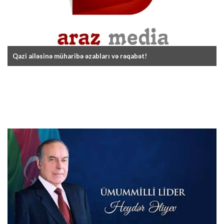
Qazi ailəsinə müharibə əzabları və rəqabət!