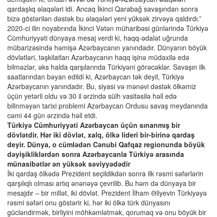
qardaşlıq əlaqələri idi. Ancaq İkinci Qarabağ savaşından sonra
bizə göstərilən dəstək bu əlaqələri yeni yüksək zirvəyə qaldırdı.”
2020-ci ilin noyabrında İkinci Vətən müharibəsi günlərində Türkiyə
Cümhuriyyəti dünyaya mesaj verdi ki, haqq-ədalət uğrunda
mübarizəsində həmişə Azərbaycanın yanındadır. Dünyanın böyük
dövlətləri, təşkilatları Azərbaycanın haqq işinə müdaxilə edə
bilməzlər, əks halda qarşılarında Türkiyəni görəcəklər. Savaşın ilk
saatlarından bəyan edildi ki, Azərbaycan tək deyil, Türkiyə
Azərbaycanın yanındadır. Bu, siyasi və mənəvi dəstək ölkəmiz
üçün yetərli oldu və 30 il ərzində sülh vasitəsilə həll edə
bilinməyən tarixi problemi Azərbaycan Ordusu savaş meydanında
cəmi 44 gün ərzində həll etdi.
Türkiyə Cümhuriyyəti Azərbaycan üçün sınanmış bir
dövlətdir. Hər iki dövlət, xalq, ölkə lideri bir-birinə qardaş
deyir. Dünya, o cümlədən Cənubi Qafqaz regionunda böyük
dəyişikliklərdən sonra Azərbaycanla Türkiyə arasında
münasibətlər ən yüksək səviyyədədir
İki qardaş ölkədə Prezident seçildikdən sonra ilk rəsmi səfərlərin
qarşılıqlı olması artıq ənənəyə çevrilib. Bu həm də dünyaya bir
mesajdır – bir millət, iki dövlət. Prezident İlham Əliyevin Türkiyəyə
rəsmi səfəri onu göstərir ki, hər iki ölkə türk dünyasını
gücləndirmək, birliyini möhkəmlətmək, qorumaq və onu böyük bir