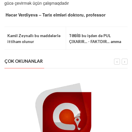
gücə çevirmək üçün çalışmaqdadır
Həcər Verdiyeva – Tarix elmləri doktoru, professor
Kamil Zeynallı bu maddələrlə
TƏBİB bu işdən də PUL
ittiham olunur
ÇIXARIR... - FAKTDIR... amma
danırlar...
ÇOK OKUNANLAR