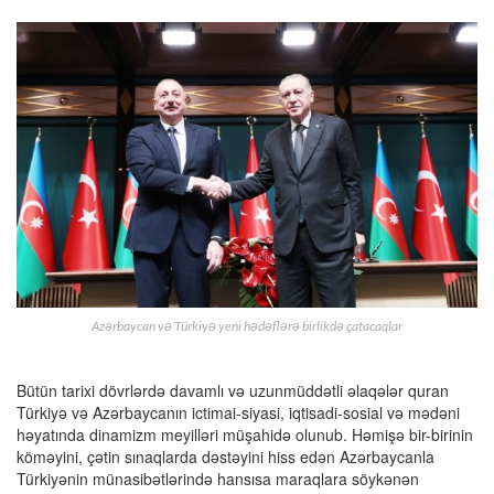
Azərbaycan və Türkiyə yeni hədəflərə birlikdə çatacaqlar
Bütün tarixi dövrlərdə davamlı və uzunmüddətli əlaqələr quran
Türkiyə və Azərbaycanın ictimai-siyasi, iqtisadi-sosial və mədəni
həyatında dinamizm meyilləri müşahidə olunub. Həmişə bir-birinin
köməyini, çətin sınaqlarda dəstəyini hiss edən Azərbaycanla
Türkiyənin münasibətlərində hansısa maraqlara söykənən