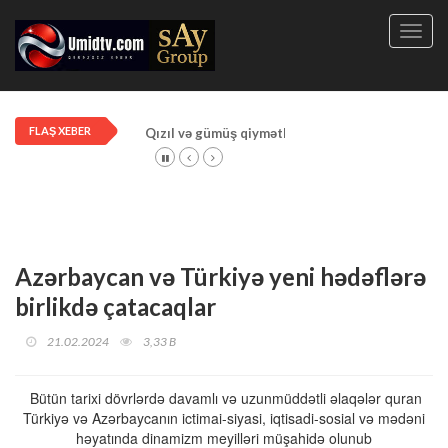
Toggl
navig
FLAŞ XEBER
Qızıl və gümüş qiymətləri artdı!
Azərbaycan və Türkiyə yeni hədəflərə
birlikdə çatacaqlar
21.02.2024
3,33 B
Bütün tarixi dövrlərdə davamlı və uzunmüddətli əlaqələr quran
Türkiyə və Azərbaycanın ictimai-siyasi, iqtisadi-sosial və mədəni
həyatında dinamizm meyilləri müşahidə olunub