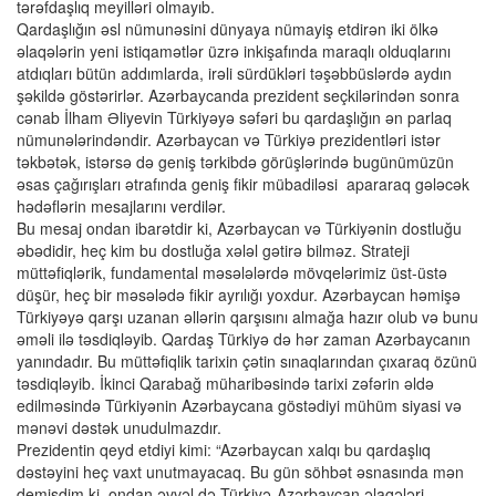
tərəfdaşlıq meyilləri olmayıb.
Qardaşlığın əsl nümunəsini dünyaya nümayiş etdirən iki ölkə
əlaqələrin yeni istiqamətlər üzrə inkişafında maraqlı olduqlarını
atdıqları bütün addımlarda, irəli sürdükləri təşəbbüslərdə aydın
şəkildə göstərirlər. Azərbaycanda prezident seçkilərindən sonra
cənab İlham Əliyevin Türkiyəyə səfəri bu qardaşlığın ən parlaq
nümunələrindəndir. Azərbaycan və Türkiyə prezidentləri istər
təkbətək, istərsə də geniş tərkibdə görüşlərində bugünümüzün
əsas çağırışları ətrafında geniş fikir mübadiləsi apararaq gələcək
hədəflərin mesajlarını verdilər.
Bu mesaj ondan ibarətdir ki, Azərbaycan və Türkiyənin dostluğu
əbədidir, heç kim bu dostluğa xələl gətirə bilməz. Strateji
müttəfiqlərik, fundamental məsələlərdə mövqelərimiz üst-üstə
düşür, heç bir məsələdə fikir ayrılığı yoxdur. Azərbaycan həmişə
Türkiyəyə qarşı uzanan əllərin qarşısını almağa hazır olub və bunu
əməli ilə təsdiqləyib. Qardaş Türkiyə də hər zaman Azərbaycanın
yanındadır. Bu müttəfiqlik tarixin çətin sınaqlarından çıxaraq özünü
təsdiqləyib. İkinci Qarabağ müharibəsində tarixi zəfərin əldə
edilməsində Türkiyənin Azərbaycana göstədiyi mühüm siyasi və
mənəvi dəstək unudulmazdır.
Prezidentin qeyd etdiyi kimi: “Azərbaycan xalqı bu qardaşlıq
dəstəyini heç vaxt unutmayacaq. Bu gün söhbət əsnasında mən
demişdim ki, ondan əvvəl də Türkiyə-Azərbaycan əlaqələri