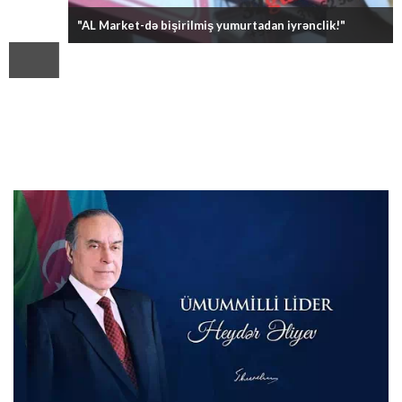
"AL Market-də bişirilmiş yumurtadan iyrənclik!"