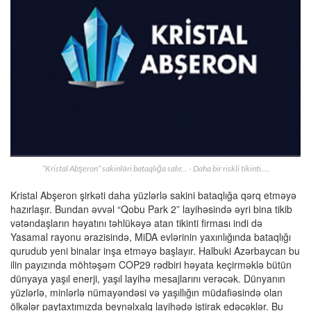
“Kristal Abşeron” sakinləri bataqlığa salır... - Daha bir riskli tikinti….
Kristal Abşeron şirkəti daha yüzlərlə sakini bataqlığa qərq etməyə
hazırlaşır. Bundan əvvəl “Qobu Park 2” layihəsində əyri bina tikib
vətəndaşların həyatını təhlükəyə atan tikinti firması indi də
Yasamal rayonu ərazisində, MiDA evlərinin yaxınlığında bataqlığı
qurudub yeni binalar inşa etməyə başlayır. Halbuki Azərbaycan bu
ilin payızında möhtəşəm COP29 rədbiri həyata keçirməklə bütün
dünyaya yaşıl enerji, yaşıl layihə mesajlarını verəcək. Dünyanın
yüzlərlə, minlərlə nümayəndəsi və yaşıllığın müdafiəsində olan
ölkələr paytaxtımızda beynəlxalq layihədə iştirak edəcəklər. Bu