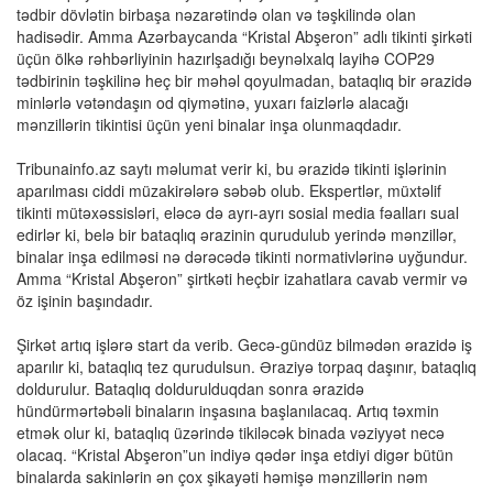
tədbir dövlətin birbaşa nəzarətində olan və təşkilində olan
hadisədir. Amma Azərbaycanda “Kristal Abşeron” adlı tikinti şirkəti
üçün ölkə rəhbərliyinin hazırlşadığı beynəlxalq layihə COP29
tədbirinin təşkilinə heç bir məhəl qoyulmadan, bataqlıq bir ərazidə
minlərlə vətəndaşın od qiymətinə, yuxarı faizlərlə alacağı
mənzillərin tikintisi üçün yeni binalar inşa olunmaqdadır.
Tribunainfo.az saytı məlumat verir ki, bu ərazidə tikinti işlərinin
aparılması ciddi müzakirələrə səbəb olub. Ekspertlər, müxtəlif
tikinti mütəxəssisləri, eləcə də ayrı-ayrı sosial media fəalları sual
edirlər ki, belə bir bataqlıq ərazinin qurudulub yerində mənzillər,
binalar inşa edilməsi nə dərəcədə tikinti normativlərinə uyğundur.
Amma “Kristal Abşeron” şirtkəti heçbir izahatlara cavab vermir və
öz işinin başındadır.
Şirkət artıq işlərə start da verib. Gecə-gündüz bilmədən ərazidə iş
aparılır ki, bataqlıq tez qurudulsun. Əraziyə torpaq daşınır, bataqlıq
doldurulur. Bataqlıq doldurulduqdan sonra ərazidə
hündürmərtəbəli binaların inşasına başlanılacaq. Artıq təxmin
etmək olur ki, bataqlıq üzərində tikiləcək binada vəziyyət necə
olacaq. “Kristal Abşeron”un indiyə qədər inşa etdiyi digər bütün
binalarda sakinlərin ən çox şikayəti həmişə mənzillərin nəm