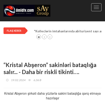
Toggl
navig
FLAŞ XEBER
"Kolleclərin imtahanlarında abituriyent sayı art
“Kristal Abşeron” sakinləri bataqlığa
salır... - Daha bir riskli tikinti….
19.02.2024
6,06 B
Kristal Abşeron şirkəti daha yüzlərlə sakini bataqlığa qərq etməyə
hazırlaşır