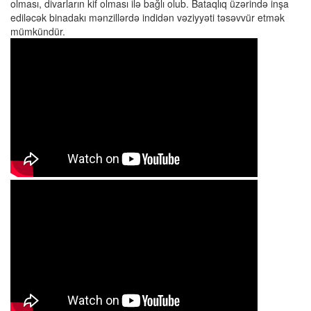
olması, divarların kif olması ilə bağlı olub. Bataqlıq üzərində inşa
ediləcək binadakı mənzillərdə indidən vəziyyəti təsəvvür etmək
mümkündür.