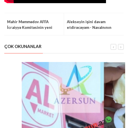
Mahir Məmmədov AFFA
Alekseyin işini davam
İcraiyyə Komitəsinin yeni
etdirəcəyəm - Navalnının
heyətində yer almayacaq
xanımı (VİDEO)
ÇOK OKUNANLAR