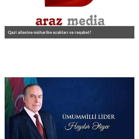
Qazi ailəsinə müharibə əzabları və rəqabət!