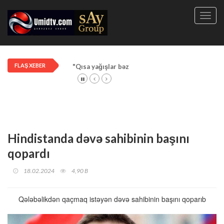
Toggl
navig
FLAŞ XEBER
"Qısa yağışlar bəzi rayonlarda davam edir"
Hindistanda dəvə sahibinin başını
qopardı
18.02.2024
4,90 B
Qələbəlikdən qaçmaq istəyən dəvə sahibinin başını qoparıb