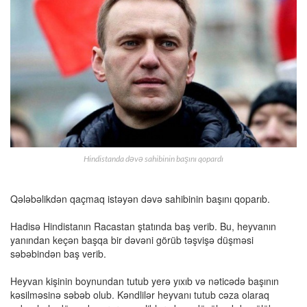
Hindistanda dəvə sahibinin başını qopardı
Qələbəlikdən qaçmaq istəyən dəvə sahibinin başını qoparıb.
Hadisə Hindistanın Racastan ştatında baş verib. Bu, heyvanın
yanından keçən başqa bir dəvəni görüb təşvişə düşməsi
səbəbindən baş verib.
Heyvan kişinin boynundan tutub yerə yıxıb və nəticədə başının
kəsilməsinə səbəb olub. Kəndlilər heyvanı tutub cəza olaraq