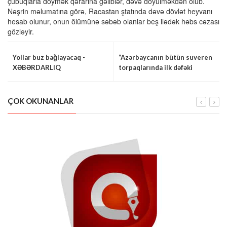
çubuqlarla döymək qərarına gəliblər, dəvə döyülməkdən ölüb.
Nəşrin məlumatına görə, Racastan ştatında dəvə dövlət heyvanı
hesab olunur, onun ölümünə səbəb olanlar beş ilədək həbs cəzası
gözləyir.
Yollar buz bağlayacaq -
“Azərbaycanın bütün suveren
XƏBƏRDARLIQ
torpaqlarında ilk dəfəki
seçkinin tarixi əhəmiyyəti
var" - Cevdet Yılmaz
ÇOK OKUNANLAR