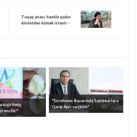
7 uşaq anası, hamilə qadın
dövlətdən kömək istəyir -
VİDEO
"Evrohome Bazarında Sahibkarlara
 bişirilmiş
Qarşı Ayrı-seçkilik"
yrənclik!"