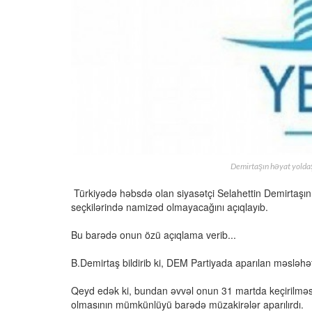
Demirtaşın həyat yol
Türkiyədə həbsdə olan siyasətçi Selahettin Demirtaşın
seçkilərində namizəd olmayacağını açıqlayıb.
Bu barədə onun özü açıqlama verib...
B.Demirtaş bildirib ki, DEM Partiyada aparılan məsləh
Qeyd edək ki, bundan əvvəl onun 31 martda keçirilməs
olmasının mümkünlüyü barədə müzakirələr aparılırdı.