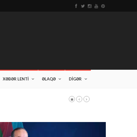
XƏBƏR LENTİ
ƏLAQƏ
DİGƏR