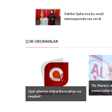
Sahibə Qafarova bu seçki
məntəqəsində səs verdi -
FOTOLAR
ÇOK OKUNANLAR
"AL Market-də
yumurtadan i
Qazi ailəsinə müharibə əzabları və
rəqabət!