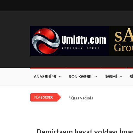
ANASƏHİFƏ
SON XƏBƏR
RƏSMİ
S
FLAŞ XEBER
"Qısa yağışlar bəzi rayonlarda dav
Demirtaşın həyat yoldaşı 