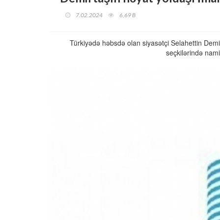
7.02.2024
6,69 B
Türkiyədə həbsdə olan siyasətçi Selahettin Demi
seçkilərində nami