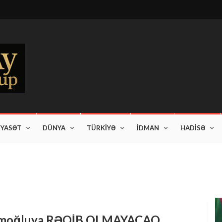
İYASƏT
DÜNYA
TÜRKİYƏ
İDMAN
HADİSƏ
am edir"
İmamoğluya RƏQİB OLMAYACAQ