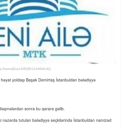
daşı İmamoğluya RƏQİB OLMAYACAQ
 həyat yoldaşı Başak Demirtaş İstanbuldan bələdiyyə
ətləşmələrdən sonra bu qərara gəlib.
i nəzərdə tutulan bələdiyyə seçkilərində İstanbuldan namizəd