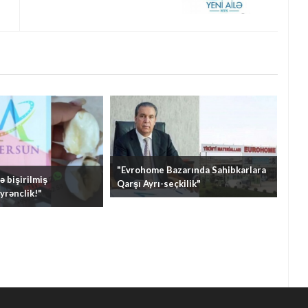
NARAZILIQ VAR...
"Evrohome Bazarında Sahibkarlara
 bişirilmiş
Qarşı Ayrı-seçkilik"
yrənclik!"