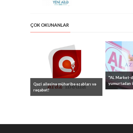
OLMAYACAQ
ÇOK OKUNANLAR
"AL Market-də
yumurtadan i
Qazi ailəsinə müharibə əzabları və
rəqabət!