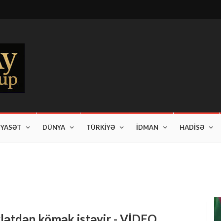
İYASƏT
DÜNYA
TÜRKİYƏ
İDMAN
HADİSƏ
vlətdən kömək istəyir - VİDEO