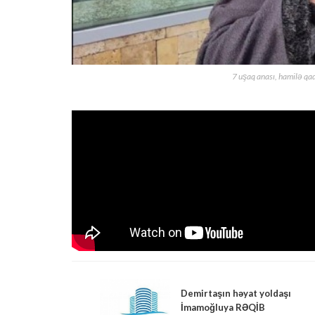
7 uşaq anası, hamilə qa
Demirtaşın həyat yoldaşı
İmamoğluya RƏQİB