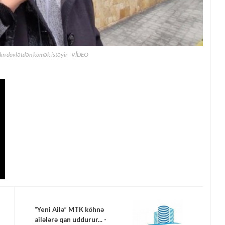
dın dövlətdən kömək istəyir - VİDEO
“Yeni Ailə” MTK köhnə
ailələrə qan uddurur... -