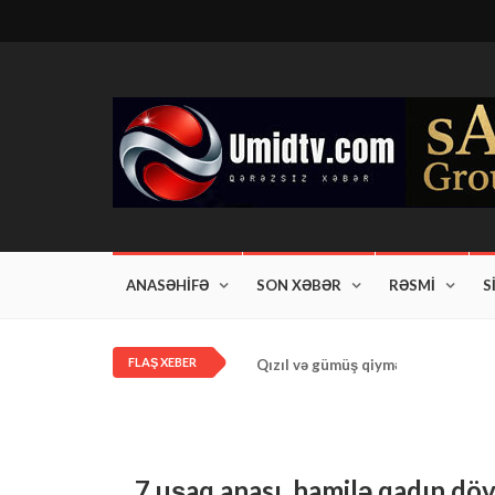
ANASƏHİFƏ
SON XƏBƏR
RƏSMİ
S
FLAŞ XEBER
Qızıl və gümüş qiymətləri artdı!
7 uşaq anası, hamilə qadın dö