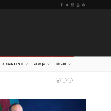
XƏBƏR LENTİ
ƏLAQƏ
DİGƏR