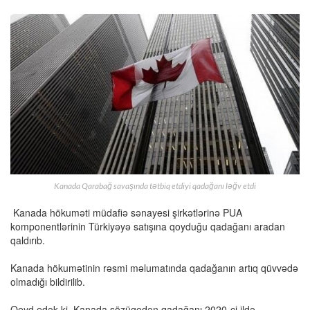
Kanada Qarabağ savaşında tətbiq etdiyi qadağanı ləğv etdi
Kanada hökuməti müdafiə sənayesi şirkətlərinə PUA
komponentlərinin Türkiyəyə satışına qoyduğu qadağanı aradan
qaldırıb.
Kanada hökumətinin rəsmi məlumatında qadağanın artıq qüvvədə
olmadığı bildirilib.
Qeyd edək ki, Kanada sözügedən qadağanı 2020-ci ildə