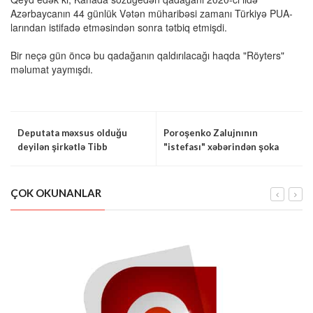
Azərbaycanın 44 günlük Vətən müharibəsi zamanı Türkiyə PUA-
larından istifadə etməsindən sonra tətbiq etmişdi.
Bir neçə gün öncə bu qadağanın qaldırılacağı haqda "Röyters"
məlumat yaymışdı.
Deputata məxsus olduğu
Poroşenko Zalujnının
deyilən şirkətlə Tibb
"istefası" xəbərindən şoka
Universiteti arasında
düşdü
məhkəmə çəkişməsi -
TƏFƏRRÜAT
ÇOK OKUNANLAR