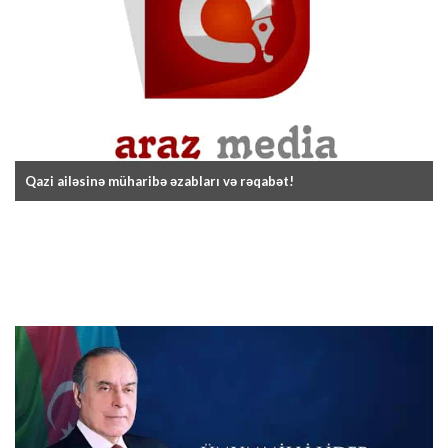
Qazi ailəsinə müharibə əzabları və rəqabət!