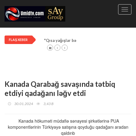
Toggl
navig
FLAŞ XEBER
"Qısa yağışlar bəzi rayonlarda davam edir"
Kanada Qarabağ savaşında tətbiq
etdiyi qadağanı ləğv etdi
30.01.2024
3,43 B
Kanada hökuməti müdafiə sənayesi şirkətlərinə PUA
komponentlərinin Türkiyəyə satışına qoyduğu qadağanı aradan
qaldırıb