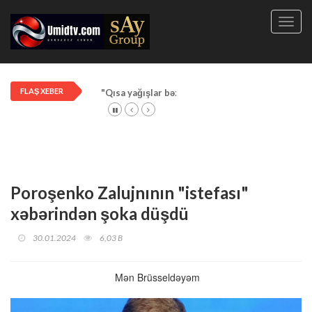
Toggl
navig
FLAŞ XEBER
"Qısa yağışlar bəzi rayonlarda davam edir"
Poroşenko Zalujnının "istefası"
xəbərindən şoka düşdü
30.01.2024
6,03 B
Mən Brüsseldəyəm