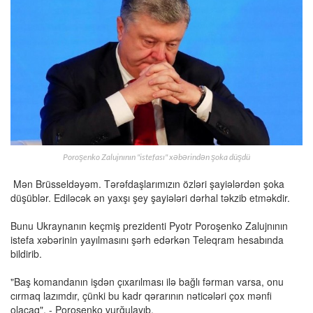
Poroşenko Zalujnının "istefası" xəbərindən şoka düşdü
Mən Brüsseldəyəm. Tərəfdaşlarımızın özləri şayiələrdən şoka
düşüblər. Ediləcək ən yaxşı şey şayiələri dərhal təkzib etməkdir.
Bunu Ukraynanın keçmiş prezidenti Pyotr Poroşenko Zalujnının
istefa xəbərinin yayılmasını şərh edərkən Teleqram hesabında
bildirib.
"Baş komandanın işdən çıxarılması ilə bağlı fərman varsa, onu
cırmaq lazımdır, çünki bu kadr qərarının nəticələri çox mənfi
olacaq", - Poroşenko vurğulayıb.