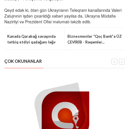
Qeyd edək ki, ötən gün Ukraynanın Teleqram kanallarında Valeri
Zalujnının işdən çıxarıldığı xəbəri yayılsa da, Ukrayna Müdafiə
Nazirliyi və Prezident Ofisi məlumatı təkzib edib.
Kanada Qarabağ savaşında
Biznesmenlər “Qoç Bank”a ÜZ
tətbiq etdiyi qadağanı ləğv
ÇEVİRİB - Rəqəmlər...
etdi
ÇOK OKUNANLAR