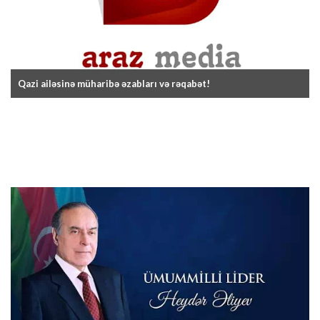
Qazi ailəsinə müharibə əzabları və rəqabət!