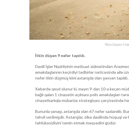
"İtkin Düşən 9 Nə
İtkin düşən 9 nəfər tapıldı.
Daxili İşlər Nazirliyinin mətbuat xidmətindən Arazmed
əməkdaşlarının keçirdiyi tədbirlər nəticəsində ailə ü
nəfər itkin düşmüş kimi axtarışda olan şəxsən tapılıb. B
Xəbərdə qeyd olunur ki, mayın 9-dan 10-a keçən müdd
bağlı qalan 1 cinayətin açılması polis əməkdaşları tər
cinayətkarlıqla mübarizə strategiyası çərçivəsində həy
Bununla yanaşı, axtarışda olan 67 nəfər saxlanılıb. Bu
təhvil verilmişdir. Axtarışlar, ölkə daxilində hüquqi v
təhlükəsizliyini təmin etmək məqsədini güdür.