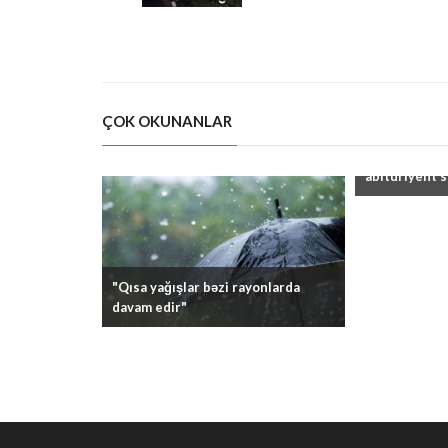
ÇOK OKUNANLAR
"Kolleclərin
abituriyent s
"Qısa yağışlar bəzi rayonlarda
davam edir"