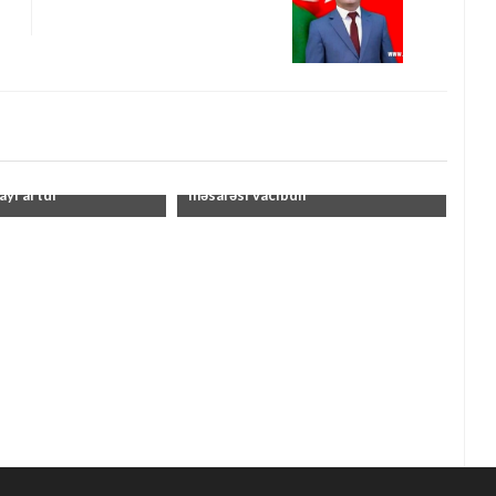
 imtahanlarında
"Hərəkət zamanı təhlükəsiz ara
ayı artdı"
məsafəsi vacibdir"