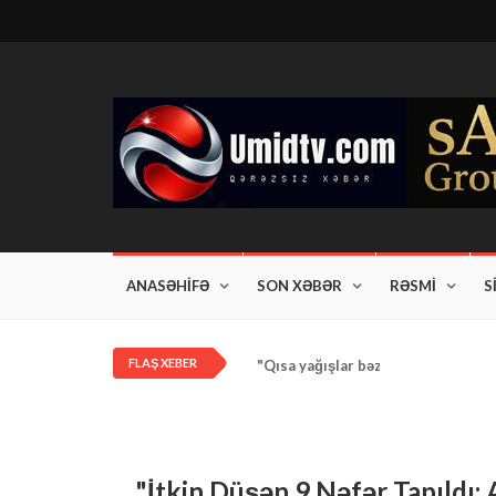
ANASƏHİFƏ
SON XƏBƏR
RƏSMİ
S
FLAŞ XEBER
"Qısa yağışlar bəzi rayonlarda dav
"İtkin Düşən 9 Nəfər Tapıldı: