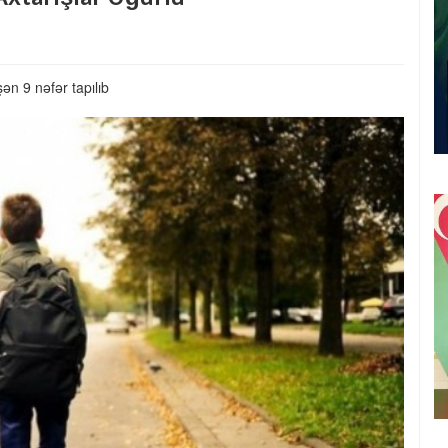
şən 9 nəfər tapılıb