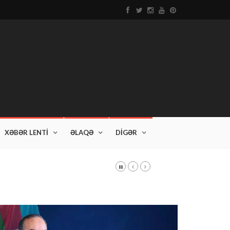
XƏBƏR LENTİ
ƏLAQƏ
DİGƏR