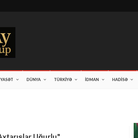
İYASƏT
DÜNYA
TÜRKİYƏ
İDMAN
HADİSƏ
am edir"
 Axtarışlar Uğurlu"