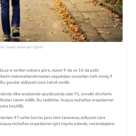
fər Tapıldı: Axtarışlar Uğurlu"
ia.az-a verilən xəbərə görə, mayın 9-da və 10-da polis
zvlərini məlumatlandırmadan yaşadıqları ünvanları tərk etmiş 9
u şəxslər aidiyyəti üzrə təhvil verilib.
ətdə ölkə ərazisində qeydiyyatda olan 91, əvvəlki dövrlərlə
əfindən təmin edilib. Bu tədbirlər, hüquq mühafizə orqanlarının
ata keçirilib.
nlardan 47 nəfər borclu şəxs kimi tanınaraq aidiyyəti üzrə
ə hüquq mühafizə orqanlarının işini təşviq edərək, vətəndaşların