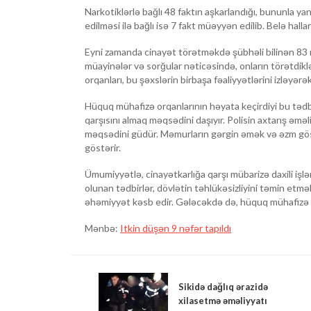
Narkotiklərlə bağlı 48 faktın aşkarlandığı, bununla ya
edilməsi ilə bağlı isə 7 fakt müəyyən edilib. Belə hal
Eyni zamanda cinayət törətməkdə şübhəli bilinən 83 n
müayinələr və sorğular nəticəsində, onların törətdiklə
orqanları, bu şəxslərin birbaşa fəaliyyətlərini izləyərək
Hüquq mühafizə orqanlarının həyata keçirdiyi bu tədbir
qarşısını almaq məqsədini daşıyır. Polisin axtarış əməl
məqsədini güdür. Məmurların gərgin əmək və əzm göst
göstərir.
Ümumiyyətlə, cinayətkarlığa qarşı mübarizə daxili işlər
olunan tədbirlər, dövlətin təhlükəsizliyini təmin et
əhəmiyyət kəsb edir. Gələcəkdə də, hüquq mühafizə o
Mənbə:
Itkin düşən 9 nəfər tapıldı
Sikidə dağlıq ərazidə
xilasetmə əməliyyatı