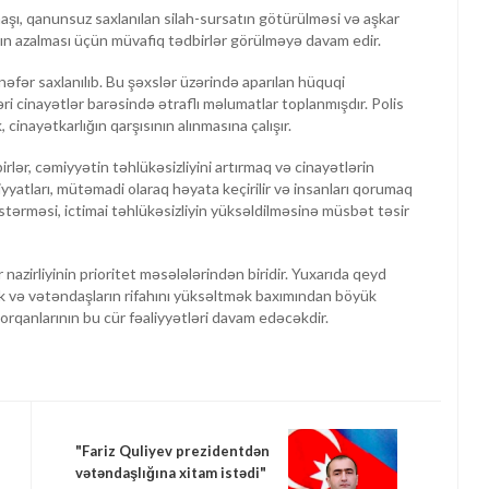
naşı, qanunsuz saxlanılan silah-sursatın götürülməsi və aşkar
ların azalması üçün müvafiq tədbirlər görülməyə davam edir.
əfər saxlanılıb. Bu şəxslər üzərində aparılan hüquqi
ri cinayətlər barəsində ətraflı məlumatlar toplanmışdır. Polis
, cinayətkarlığın qarşısının alınmasına çalışır.
lər, cəmiyyətin təhlükəsizliyini artırmaq və cinayətlərin
iyyatları, mütəmadi olaraq həyata keçirilir və insanları qorumaq
ərməsi, ictimai təhlükəsizliyin yüksəldilməsinə müsbət təsir
 nazirliyinin prioritet məsələlərindən biridir. Yuxarıda qeyd
mək və vətəndaşların rifahını yüksəltmək baxımından böyük
rqanlarının bu cür fəaliyyətləri davam edəcəkdir.
"Fariz Quliyev prezidentdən
vətəndaşlığına xitam istədi"