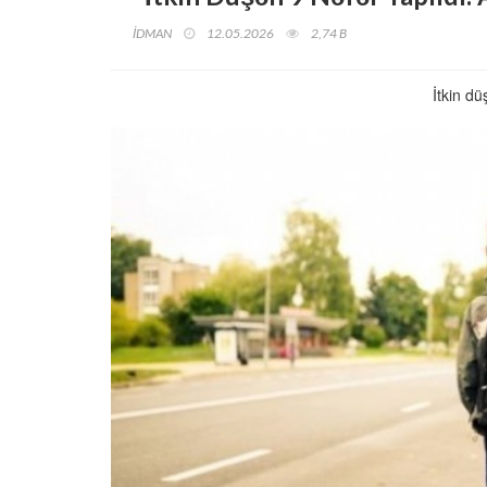
İDMAN
12.05.2026
2,74 B
İtkin dü