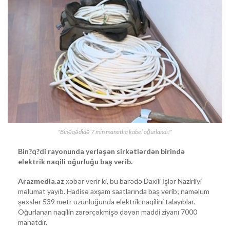
"Binəqədidə 7 min manatlıq kabel oğurlandı!"
Bin?q?di rayonunda yerləşən sirkətlərdən birində
elektrik naqili oğurluğu baş verib.
Arazmedia.az
xəbər verir ki, bu barədə Daxili İşlər Nazirliyi
məlumat yayıb. Hadisə axşam saatlarında baş verib; naməlum
şəxslər 539 metr uzunluğunda elektrik naqilini talayıblar.
Oğurlanan naqilin zərərçəkmişə dəyən maddi ziyanı 7000
manatdır.