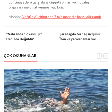
cür cinayətlərə qarşı daha diqqətli olması və müvafiq
orqanlara məlumat verməsi vacibdir.
Mənbə:
Bin?q?did? şirkətdən 7 min manatlıq kabel oğurlandı
"Nabranda 17 Yaşlı Qız
Qaradagda torpaq uçqunu:
Dənizdə Boğuldu"
Ölən və yaralananlar var!
ÇOK OKUNANLAR