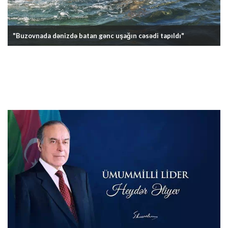
"Buzovnada dənizdə batan gənc uşağın cəsədi tapıldı"