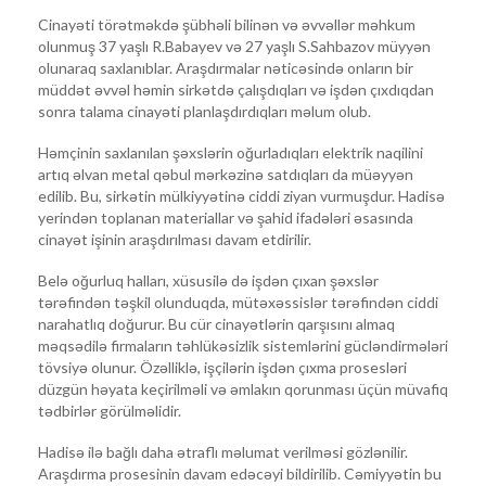
Cinayəti törətməkdə şübhəli bilinən və əvvəllər məhkum
olunmuş 37 yaşlı R.Babayev və 27 yaşlı S.Sahbazov müyyən
olunaraq saxlanıblar. Araşdırmalar nəticəsində onların bir
müddət əvvəl həmin sirkətdə çalışdıqları və işdən çıxdıqdan
sonra talama cinayəti planlaşdırdıqları məlum olub.
Həmçinin saxlanılan şəxslərin oğurladıqları elektrik naqilini
artıq əlvan metal qəbul mərkəzinə satdıqları da müəyyən
edilib. Bu, sirkətin mülkiyyətinə ciddi ziyan vurmuşdur. Hadisə
yerindən toplanan materiallar və şahid ifadələri əsasında
cinayət işinin araşdırılması davam etdirilir.
Belə oğurluq halları, xüsusilə də işdən çıxan şəxslər
tərəfindən təşkil olunduqda, mütəxəssislər tərəfindən ciddi
narahatlıq doğurur. Bu cür cinayətlərin qarşısını almaq
məqsədilə firmaların təhlükəsizlik sistemlərini gücləndirmələri
tövsiyə olunur. Özəlliklə, işçilərin işdən çıxma prosesləri
düzgün həyata keçirilməli və əmlakın qorunması üçün müvafiq
tədbirlər görülməlidir.
Hadisə ilə bağlı daha ətraflı məlumat verilməsi gözlənilir.
Araşdırma prosesinin davam edəcəyi bildirilib. Cəmiyyətin bu