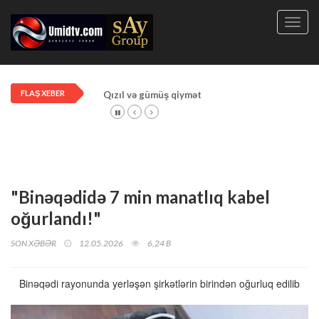
Toggl
navig
FLAŞ XEBER
Qızıl və gümüş qiymətləri artdı!
"Binəqədidə 7 min manatlıq kabel
oğurlandı!"
SON XƏBƏR
12.05.2026
6,24 B
Binəqədi rayonunda yerləşən şirkətlərin birindən oğurluq edilib