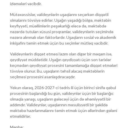
izləmələri vacibdir.
Mütəxəssislər, valideynlərin uşaqlarını seçərkən diqqətli
olmalarını tövsiyə edirlər. Uşağın yaşadığı bölgə, məktəbin
keyfiyyəti, müəllimlərin peşəkarlığı eləcə də, məktəbdə
nəzərdə tutulan xüsusi proqramlar, valideynlərin seçimində
nəzərə alınmalı olan faktorlardır. Uşaqların sosial və akademik
inkişafını təmin etmək üçün bu seçimlər mütləq vacibdir.
Valideynlərin diqqət etməsi lazım olan digər bir məqam isə,
qeydiyyat müddətidir. Uşağın qeydiyyatı üçün son tarixlər
keçmədən qeydiyyat prosesini tamamlamağa diqqət etmələri
tövsiyə olunur. Bu, uşaqların təhsil alacaq məktəblərin
seçilməsi prosesini asanlaşdıracaqdır.
Yekun olaraq, 2026-2027-ci tədris ili üçün birinci sinifə qəbul
prosesinin başlandığı bu gün, valideynlər üçün bir başlanğıc
olmaqla yanaşı, uşaqların gələcəyi üçün də əhəmiyyətli bir
addımdır. Valideynlər, uşaqlarının məsuliyyətli bir şəkildə
məktəbə hazırlanmalarını təmin etmək üçün əllərindən gələni
etməlidirlər.
Mənbə: