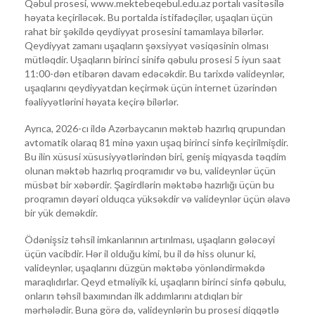
Qəbul prosesi, www.mektebeqebul.edu.az portalı vasitəsilə
həyata keçiriləcək. Bu portalda istifadəçilər, uşaqları üçün
rahat bir şəkildə qeydiyyat prosesini tamamlaya bilərlər.
Qeydiyyat zamanı uşaqların şəxsiyyət vəsiqəsinin olması
mütləqdir. Uşaqların birinci sinifə qəbulu prosesi 5 iyun saat
11:00-dən etibarən davam edəcəkdir. Bu tarixdə valideynlər,
uşaqlarını qeydiyyatdan keçirmək üçün internet üzərindən
fəaliyyətlərini həyata keçirə bilərlər.
Ayrıca, 2026-cı ildə Azərbaycanın məktəb hazırlıq qrupundan
avtomatik olaraq 81 minə yaxın uşaq birinci sinfə keçirilmişdir.
Bu ilin xüsusi xüsusiyyətlərindən biri, geniş miqyasda təqdim
olunan məktəb hazırlıq proqramıdır və bu, valideynlər üçün
müsbət bir xəbərdir. Şagirdlərin məktəbə hazırlığı üçün bu
proqramın dəyəri olduqca yüksəkdir və valideynlər üçün əlavə
bir yük deməkdir.
Ödənişsiz təhsil imkanlarının artırılması, uşaqların gələcəyi
üçün vacibdir. Hər il olduğu kimi, bu il də hiss olunur ki,
valideynlər, uşaqlarını düzgün məktəbə yönləndirməkdə
maraqlıdırlar. Qeyd etməliyik ki, uşaqların birinci sinfə qəbulu,
onların təhsil baxımından ilk addımlarını atdıqları bir
mərhələdir. Buna görə də, valideynlərin bu prosesi diqqətlə