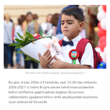
"Birinchi sinif? q?bulu başladi: Qeydiyyat başlayır!"
Bu gün, 6 may 2026-ci il tarixində, saat 15:00-dan etibarən
2026-2027-ci tədris ili üzrə ümumi təhsil müəssisələrinin
birinci siniflərinə şagird qəbulu başlayır. Bu proses,
valideynlərin uşaqlarını birinci sinfə qeydiyyatdan keçirməsi
üçün mühüm bir fürsətdir.