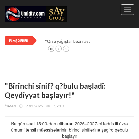
Toggl
navig
FLAŞ XEBER
"Qısa yağışlar bəzi rayonlarda davam edir"
"Birinchi sinif? q?bulu başladi:
Qeydiyyat başlayır!"
İDMAN
7.05.2026
5,70 B
Bu gün saat 15:00-dan etibarən 2026–2027-ci tədris ili üzrə
ümumi təhsil müəssisələrinin birinci siniflərinə şagird qəbulu
başlayır