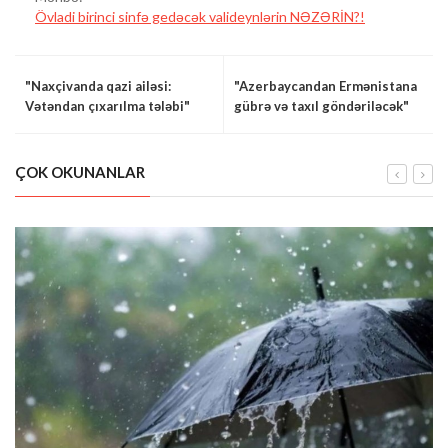
Övladi birinci sinfə gedəcək valideynlərin NƏZƏRİN?!
"Naxçivanda qazi ailəsi:
"Azerbaycandan Ermənistana
Vətəndan çıxarılma tələbi"
gübrə və taxıl göndəriləcək"
ÇOK OKUNANLAR