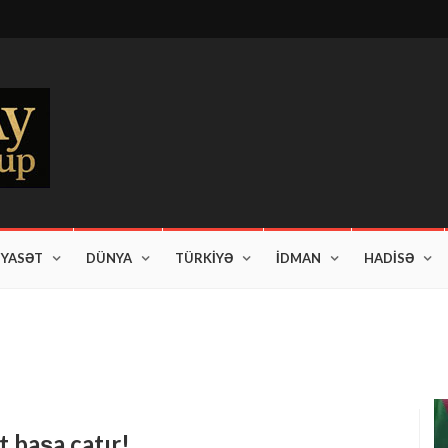
İYASƏT
DÜNYA
TÜRKİYƏ
İDMAN
HADİSƏ
am edir"
t başa çatır!