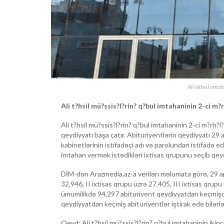
Ali təhsil imta
Ali t?hsil mü?ssis?l?rin? q?bul imtahaninin 2-ci m?
Ali t?hsil mü?ssis?l?rin? q?bul imtahaninin 2-ci m?rh?l
qeydiyyatı başa çatır. Abituriyentlərin qeydiyyatı 29
kabinetlərinin istifadəçi adı və parolundan istifadə e
imtahan vermək istədikləri ixtisas qrupunu seçib qey
DİM-dən Arazmedia.az-a verilən məlumata görə, 29 apr
32,946, II ixtisas qrupu üzrə 27,405, III ixtisas qrupu
ümumilikdə 94,297 abituriyent qeydiyyatdan keçmişdi
qeydiyyatdan keçmiş abituriyentlər iştirak edə bilərlə
Qeyd: Ali t?hsil mü?ssis?l?rin? q?bul imtahaninin ikinci