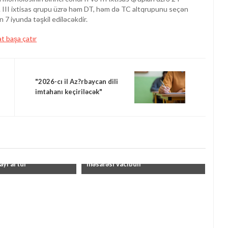
ir. III ixtisas qrupu üzrə həm DT, həm də TC altqrupunu seçən
 7 iyunda təşkil ediləcəkdir.
t başa çatır
"2026-cı il Az?rbaycan dili
imtahanı keçiriləcək"
 imtahanlarında
"Hərəkət zamanı təhlükəsiz ara
ayı artdı"
məsafəsi vacibdir"