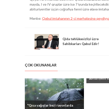
mayda, I və IV qruplar üzrə isə 7 iyunda keçiriləcəkd
abituriyentlər üçün coğrafiya fənni üzrə əlavə imtahan
Mənbə:
Qəbul imtahanının 2-ci mərhələsinə qeydiyya
Qida təhlükəsizliyi üzrə
Sahibkarları Qəbul Edir!
ÇOK OKUNANLAR
"Kolleclərin
abituriyent s
"Qısa yağışlar bəzi rayonlarda