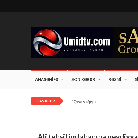
ANASƏHİFƏ
SON XƏBƏR
RƏSMİ
S
FLAŞ XEBER
"Qısa yağışlar bəzi rayonlarda dav
Ali təhsil imtahanına qeydiyya