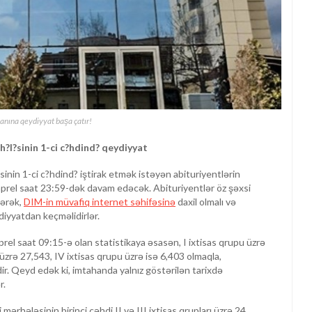
hanına qeydiyyat başa çatır!
rh?l?sinin 1-ci c?hdind? qeydiyyat
?sinin 1-ci c?hdind? iştirak etmək istəyən abituriyentlərin
 aprel saat 23:59-dək davam edəcək. Abituriyentlər öz şəxsi
dərək,
DIM-in müvafiq internet səhifəsinə
daxil olmalı və
diyyatdan keçməlidirlər.
el saat 09:15-ə olan statistikaya əsasən, I ixtisas qrupu üzrə
 üzrə 27,543, IV ixtisas qrupu üzrə isə 6,403 olmaqla,
r. Qeyd edək ki, imtahanda yalnız göstərilən tarixdə
r.
 mərhələsinin birinci cəhdi II və III ixtisas qrupları üzrə 24