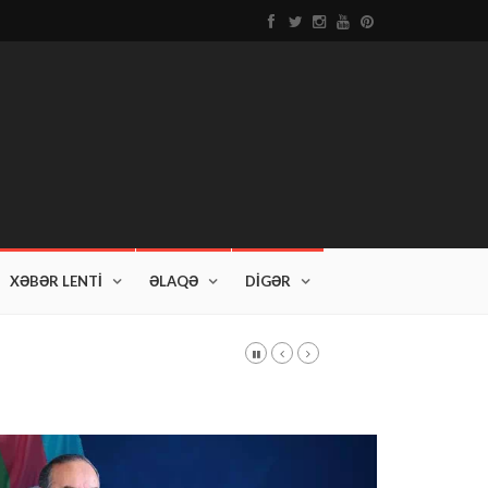
XƏBƏR LENTİ
ƏLAQƏ
DİGƏR