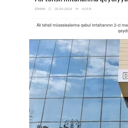
İDMAN
30.04.2026
4,05 B
Ali təhsil müəssisələrinə qəbul imtahanının 2-ci mər
qeydi