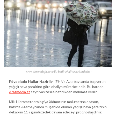
"FHN-dən yağışlı hava ilə bağlı əhaliyə xəbərdarlıq"
Fövqəladə Hallar Nazirliyi (FHN)
, Azərbaycanda baş verən
yağışlı hava şəraitinə görə əhaliyə müraciət edib. Bu barədə
Arazmedia.az
saytı vasitəsilə nazirlikdən məlumat verilib.
Milli Hidrometeorologiya Xidmətinin məlumatına əsasən,
hazırda Azərbaycanda müşahidə olunan yağışlı hava şəraitinin
dekabrın 11-i gündüzədək davam edəcəyi proqnozlaşdırılır.