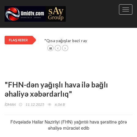
Toggl
navig
FLAŞ XEBER
"Qısa yağışlar bəzi rayonlarda davam edir"
"FHN-dən yağışlı hava ilə bağlı
əhaliyə xəbərdarlıq"
İDMAN
11.12.2025
6,06 B
Fövqəladə Hallar Nazirliyi (FHN) yağıntılı hava şəraitinə görə
əhaliyə müraciət edib