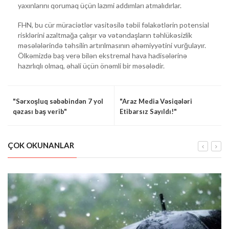
yaxınlarını qorumaq üçün lazımi addımları atmalıdırlar.
FHN, bu cür müraciətlər vasitəsilə təbii fəlakətlərin potensial
risklərini azaltmağa çalışır və vətəndaşların təhlükəsizlik
məsələlərində təhsilin artırılmasının əhəmiyyətini vurğulayır.
Ölkəmizdə baş verə bilən ekstremal hava hadisələrinə
hazırlıqlı olmaq, əhali üçün önəmli bir məsələdir.
"Sərxoşluq səbəbindən 7 yol
"Araz Media Vəsiqələri
qəzası baş verib"
Etibarsız Sayıldı!"
ÇOK OKUNANLAR