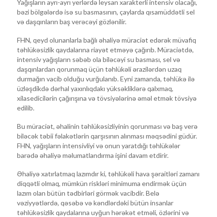
Yağışların ayrı-ayrı yerlərdə leysan xarakterli intensiv olacağı,
bəzi bölgələrdə isə su basmasının, çaylarda qısamüddətli sel
və daşqınların baş verəcəyi gözlənilir.
FHN, qeyd olunanlarla bağlı əhaliyə müraciət edərək müvafiq
təhlükəsizlik qaydalarına riayət etməyə çağırıb. Müraciətdə,
intensiv yağışların səbəb ola biləcəyi su basması, sel və
daşqınlardan qorunmaq üçün təhlükəli ərazilərdən uzaq
durmağın vacib olduğu vurğulanıb. Eyni zamanda, təhlükə ilə
üzləşdikdə dərhal yaxınlıqdakı yüksəkliklərə qalxmaq,
xilasedicilərin çağırışına və tövsiyələrinə əməl etmək tövsiyə
edilib.
Bu müraciət, əhalinin təhlükəsizliyinin qorunması və baş verə
biləcək təbii fəlakətlərin qarşısının alınması məqsədini güdür.
FHN, yağışların intensivliyi və onun yaratdığı təhlükələr
barədə əhaliyə məlumatlandırma işini davam etdirir.
Əhaliyə xatırlatmaq lazımdır ki, təhlükəli hava şəraitləri zamanı
diqqətli olmaq, mümkün riskləri minimuma endirmək üçün
lazım olan bütün tədbirləri görmək vacibdir. Belə
vəziyyətlərdə, qəsəbə və kəndlərdəki bütün insanlar
təhlükəsizlik qaydalarına uyğun hərəkət etməli, özlərini və