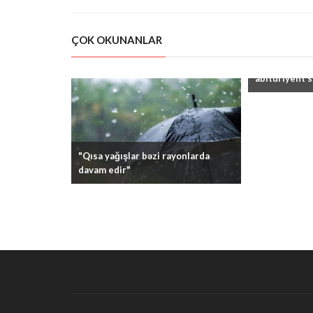
ÇOK OKUNANLAR
"Kolleclərin
abituriyent s
"Qısa yağışlar bəzi rayonlarda
davam edir"