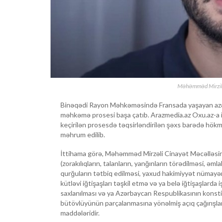
Məhəmməd Mirziliyə
Binəqədi Rayon Məhkəməsində Fransada yaşayan azər
məhkəmə prosesi başa çatıb. Arazmedia.az Oxu.az-a ist
keçirilən prosesdə təqsirləndirilən şəxs barədə hökm
məhrum edilib.
İttihama görə, Məhəmməd Mirzəli Cinayət Məcəlləsini
(zorakılıqların, talanların, yanğınların törədilməsi, əm
qurğuların tətbiq edilməsi, yaxud hakimiyyət nümayən
kütləvi iğtişaşları təşkil etmə və ya belə iğtişaşlarda 
saxlanılması və ya Azərbaycan Respublikasının konsti
bütövlüyünün parçalanmasına yönəlmiş açıq çağırışla
maddələridir.