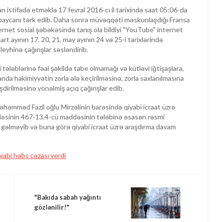
istifadə etməklə 17 fevral 2016-cı il tarixində saat 05:06-da
baycanı tərk edib. Daha sonra müvəqqəti məskunlaşdığı Fransa
ternet sosial şəbəkəsində tanış ola bildiyi "YouTube" internet
mart ayının 17, 20, 21, may ayının 24 və 25-i tarixlərində
leyhinə çağırışlar səsləndirib.
ələblərinə fəal şəkildə tabe olmamağı və kütləvi iğtişaşlara,
nda hakimiyyətin zorla ələ keçirilməsinə, zorla saxlanılmasına
irilməsinə yönəlmiş açıq çağırışlar edib.
həmməd Fazil oğlu Mirzəlinin barəsində qiyabi icraat üzrə
ləsinin 467-13.4-cü maddəsinin tələbinə əsasən rəsmi
ına gəlməyib və buna görə qiyabi icraat üzrə araşdırma davam
abi həbs cəzası verdi
"Bakıda sabah yağıntı
gözlənilir!"