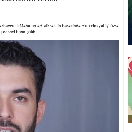
aycanlı Məhəmməd Mirzəlinin barəsində olan cinayət işi üzrə
prosesi başa çatıb