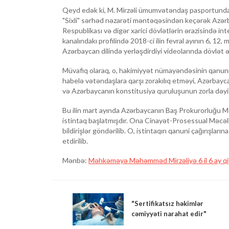
Qeyd edək ki, M. Mirzəli ümumvətəndaş pasportundan 
"Sixli" sərhəd nəzarəti məntəqəsindən keçərək Azər
Respublikası və digər xarici dövlətlərin ərazisində in
kanalındakı profilində 2018-ci ilin fevral ayının 6, 12, 
Azərbaycan dilində yerləşdirdiyi videolarında dövlət ə
Müvafiq olaraq, o, hakimiyyət nümayəndəsinin qanuni t
habelə vətəndaşlara qarşı zorakılıq etməyi, Azərbayca
və Azərbaycanın konstitusiya quruluşunun zorla dəyişd
Bu ilin mart ayında Azərbaycanın Baş Prokurorluğu Mə
istintaq başlatmışdır. Ona Cinayət-Prosessual Məcəl
bildirişlər göndərilib. O, istintaqın qanuni çağırışlar
etdirilib.
Mənbə:
Məhkəməyə Məhəmməd Mirzəliyə 6 il 6 ay qiy
"Sertifikatsız həkimlər
cəmiyyəti narahat edir"