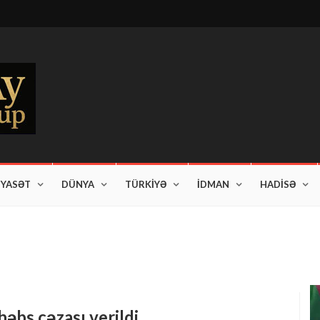
İYASƏT
DÜNYA
TÜRKİYƏ
İDMAN
HADİSƏ
am edir"
əbs cəzası verildi