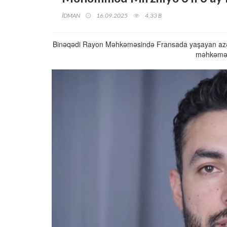
İDMAN
16.09.2025
4,33 B
Binəqədi Rayon Məhkəməsində Fransada yaşayan azərb
məhkəmə 