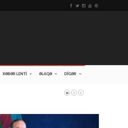
XƏBƏR LENTİ
ƏLAQƏ
DİGƏR