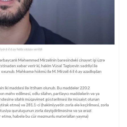
 6 il 6 ay həbs cəzası verildi
baycanlı Məhəmməd Mirzəlinin barəsindəki cinayət işi üzrə
inadən xəbər verir ki, hakim Vüsal Tagiyevin sədrliyi ilə
 oxunub. Məhkəmə hökmü ilə M. Mirzəli 6 il 6 ay azadlıqdan
n iki maddəsi ilə ittiham olunub. Bu maddələr 220.2
lakın məhv edilməsi, odlu silahın, partlayıcı maddələrin və ya
dəsinə silahlı müqavimət göstərilməsi ilə müsaiyt olunan
iştirak etmə) və 281.1-ci (hakimiyyətin zorla ələ keçirilməsi, zorla
tusiya quruluşunun zorla dəyişdirilməsinə və ya ərazi
r etmə, habelə bu cür məzmunlu materialları yayma)