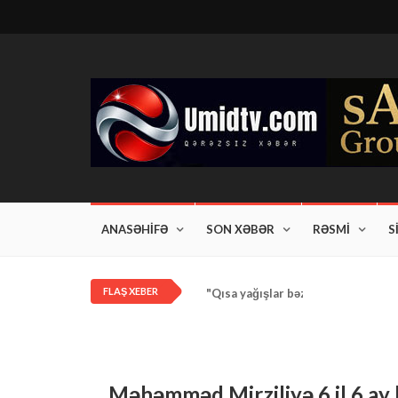
ANASƏHİFƏ
SON XƏBƏR
RƏSMİ
S
FLAŞ XEBER
"Qısa yağışlar bəzi rayonlarda dav
Məhəmməd Mirziliyə 6 il 6 ay h