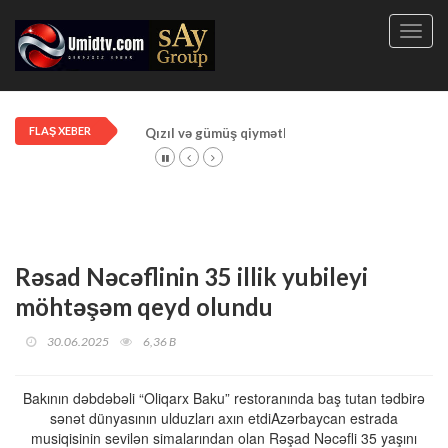
Toggl
navig
FLAŞ XEBER
Qızıl və gümüş qiymətləri artdı!
Rəsad Nəcəflinin 35 illik yubileyi
möhtəşəm qeyd olundu
30.06.2025
6,36 B
Bakının dəbdəbəli “Oliqarx Baku” restoranında baş tutan tədbirə
sənət dünyasının ulduzları axın etdiAzərbaycan estrada
musiqisinin sevilən simalarından olan Rəşad Nəcəfli 35 yaşını