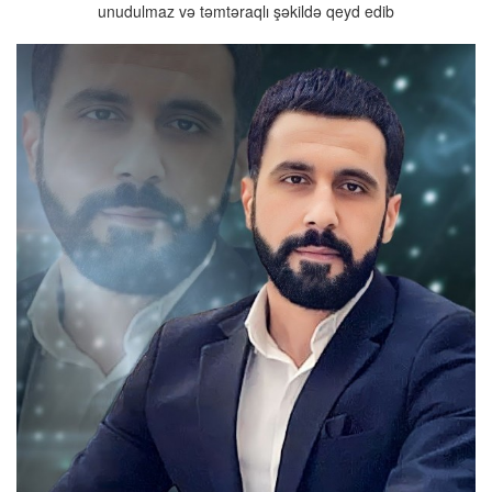
unudulmaz və təmtəraqlı şəkildə qeyd edib