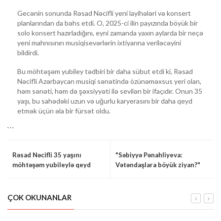
Gecənin sonunda Rəsad Nəcifli yeni layihələri və konsert
planlarından da bəhs etdi. O, 2025-ci ilin payızında böyük bir
solo konsert hazırladığını, eyni zamanda yaxın aylarda bir neçə
yeni mahnısının musiqisevərlərin ixtiyarına veriləcəyini
bildirdi.
Bu möhtəşəm yubiley tədbiri bir daha sübut etdi ki, Rəsad
Nəcifli Azərbaycan musiqi sənətində özünəməxsus yeri olan,
həm sənəti, həm də şəxsiyyəti ilə sevilən bir ifaçıdır. Onun 35
yaşı, bu sahədəki uzun və uğurlu karyerasını bir daha qeyd
etmək üçün əla bir fürsət oldu.
```
Rəsad Nəcifli 35 yaşını
"Səbiyyə Pənahliyeva:
möhtəşəm yubileylə qeyd
Vətəndaşlara böyük ziyan?"
etdi!
ÇOK OKUNANLAR