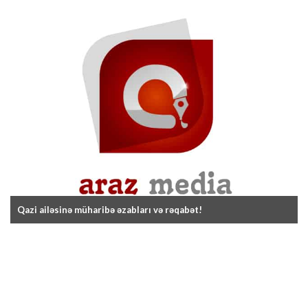
Qazi ailəsinə müharibə əzabları və rəqabət!