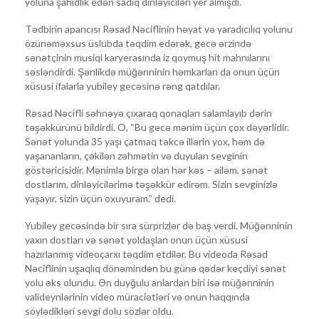
yoluna şahidlik edən sadiq dinləyiciləri yer almışdı.
Tədbirin aparıcısı Rəsad Nəciflinin həyat və yaradıcılıq yolunu
özünəməxsus üslubda təqdim edərək, gecə ərzində
sənətçinin musiqi karyerasında iz qoymuş hit mahnılarını
səsləndirdi. Şənlikdə müğənninin həmkarları da onun üçün
xüsusi ifalarla yubiley gecəsinə rəng qatdılar.
Rəsad Nəcifli səhnəyə çıxaraq qonaqları salamlayıb dərin
təşəkkürünü bildirdi. O, “Bu gecə mənim üçün çox dəyərlidir.
Sənət yolunda 35 yaşı çatmaq təkcə illərin yox, həm də
yaşananların, çəkilən zəhmətin və duyulan sevginin
göstəricisidir. Mənimlə birgə olan hər kəs – ailəm, sənət
dostlarım, dinləyicilərimə təşəkkür edirəm. Sizin sevginizlə
yaşayır, sizin üçün oxuyuram.” dedi.
Yubiley gecəsində bir sıra sürprizlər də baş verdi. Müğənninin
yaxın dostları və sənət yoldaşları onun üçün xüsusi
hazırlanmış videoçarxı təqdim etdilər. Bu videoda Rəsad
Nəciflinin uşaqlıq dönəmindən bu günə qədər keçdiyi sənət
yolu əks olundu. Ən duyğulu anlardan biri isə müğənninin
valideynlərinin video müraciətləri və onun haqqında
söylədikləri sevgi dolu sözlər oldu.