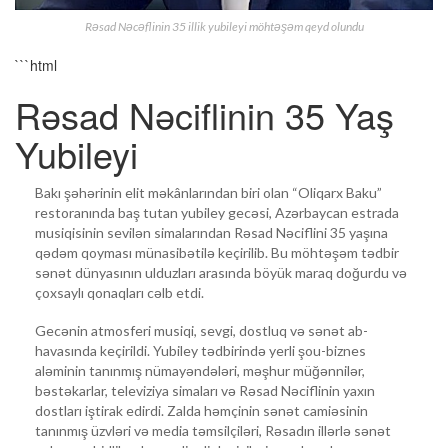
Rəsad Nəcəflinin 35 illik yubileyi möhtəşəm qeyd olundu
```html
Rəsad Nəciflinin 35 Yaş
Yubileyi
Bakı şəhərinin elit məkânlarından biri olan “Oliqarx Baku”
restoranında baş tutan yubiley gecəsi, Azərbaycan estrada
musiqisinin sevilən simalarından Rəsad Nəciflini 35 yaşına
qədəm qoyması münasibətilə keçirilib. Bu möhtəşəm tədbir
sənət dünyasının ulduzları arasında böyük maraq doğurdu və
çoxsaylı qonaqları cəlb etdi.
Gecənin atmosferi musiqi, sevgi, dostluq və sənət ab-
havasında keçirildi. Yubiley tədbirində yerli şou-biznes
aləminin tanınmış nümayəndələri, məşhur müğənnilər,
bəstəkarlar, televiziya simaları və Rəsad Nəciflinin yaxın
dostları iştirak edirdi. Zalda həmçinin sənət camiəsinin
tanınmış üzvləri və media təmsilçiləri, Rəsadın illərlə sənət