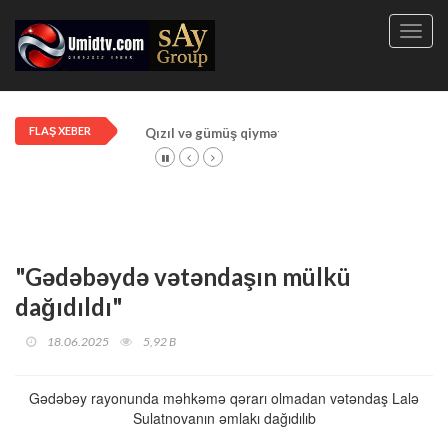
Toggl
navig
FLAŞ XEBER
Qızıl və gümüş qiymətləri artdı!
"Gədəbəydə vətəndaşın mülkü
dağıdıldı"
18.06.2025
5,92 B
Gədəbəy rayonunda məhkəmə qərarı olmadan vətəndaş Lalə
Sulatnovanın əmlakı dağıdılıb