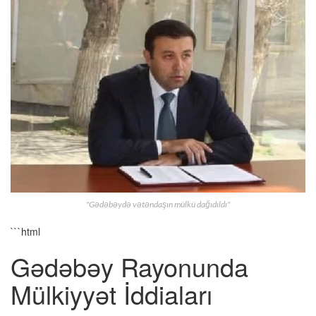
"Gədəbəydə vətəndaşın mülkü dağıdıldı"
```html
Gədəbəy Rayonunda
Mülkiyyət İddiaları