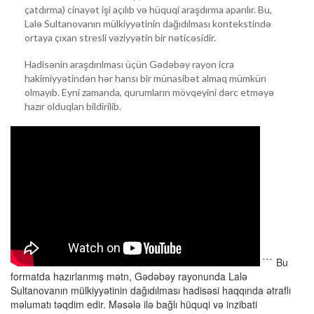
çatdırma) cinayət işi açılıb və hüquqi araşdırma aparılır. Bu,
Lalə Sultanovanın mülkiyyətinin dağıdılması kontekstində
ortaya çıxan stresli vəziyyətin bir nəticəsidir.
Hadisənin araşdırılması üçün Gədəbəy rayon icra
hakimiyyətindən hər hansı bir münasibət almaq mümkün
olmayıb. Eyni zamanda, qurumların mövqeyini dərc etməyə
hazır olduqları bildirilib.
``` Bu
formatda hazırlanmış mətn, Gədəbəy rayonunda Lalə
Sultanovanın mülkiyyətinin dağıdılması hadisəsi haqqında ətraflı
məlumatı təqdim edir. Məsələ ilə bağlı hüquqi və inzibati