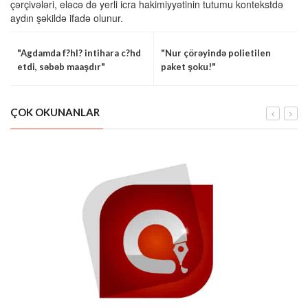
çərçivələri, eləcə də yerli icra hakimiyyətinin tutumu kontekstdə
aydın şəkildə ifadə olunur.
"Agdamda f?hl? intihara c?hd
"Nur çörəyində polietilen
etdi, səbəb maaşdır"
paket şoku!"
ÇOK OKUNANLAR