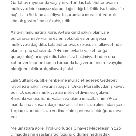
Gədəbəy rayonunda yaşayan vətəndaş Lalə Sultanovanın
mülkiyyətinin baxışsız olaraq dağıdıldığı bildirilib. Bu hadisə ilə
bağlı Lalə Sultanova aidiyyəti qurumlara müraciət edərək
kömək göstərilməsini xahiş edib.
Xalq-in məlumatına görə, Aytala kənd sakini olan Lalə
Sultanovanın A-Frame evləri sökülüb və onun şəxsi
mülkiyyəti dağıdılıb. Lalə Sultanova, öz xüsusi mülkiyyətində
olan torpaq sahəsində A-Frame evlərin və sehranğa
quraşdırıldığını qeyd edir. Lakin icra hakimiyyətindən ona
xəbər verilmədən həmin torpaqda baş verənlərin rüsvayçılıq
olduğunu bildirərək, şikayətçi olub.
Lalə Sultanova, ölkə rəhbərinə müraciət edərək Gədəbəy
rayon icra hakimiyyətinin başçısı Orxan Mürsəllovdan şikayət
edir. O, özgənin mülkiyyətini məhv etdiyini vurğulayır.
Bununla yanaşı, Səhra-salam və tikinti məcəlləsinin 79-cu
maddəsinə əsasən, daşınmaz əmlakların icazə alınmadan şəxsi
torpaq üzərində icazə verilməsinin qanunsuz olduğunu qeyd
edir.
Məlumatlara görə, Prokurorluqda Cinayət Məcəlləsinin 125-
ci maddəsinə əsaslanaraq (özünü öldürmə hədinədək