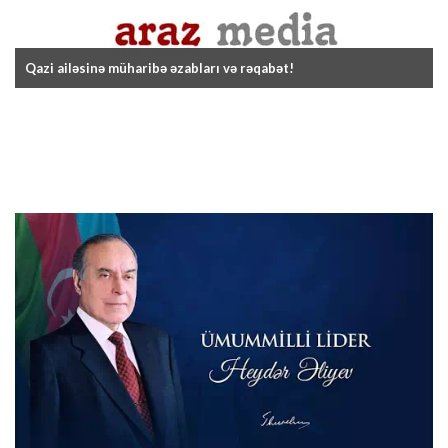
Qazi ailəsinə müharibə əzabları və rəqabət!