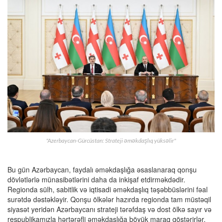
"Azerbaycan-Gürcüstan: Strateji əməkdaşlıq yüksəlir"
Bu gün Azərbaycan, faydalı əməkdaşlığa əsaslanaraq qonşu
dövlətlərlə münasibətlərini daha da inkişaf etdirməkdədir.
Regionda sülh, sabitlik və iqtisadi əməkdaşlıq təşəbbüslərini fəal
surətdə dəstəkləyir. Qonşu ölkələr hazırda regionda tam müstəqil
siyasət yeridən Azərbaycanı strateji tərəfdaş və dost ölkə sayır və
respublikamızla hərtərəfli əməkdaşlığa böyük maraq göstərirlər.