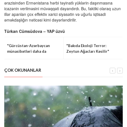
ərazisindən Ermənistana hərbi təyinatlı yüklərin daşınmasına
icazənin verilməsini müvəqqəti dayandırdı. Bu, faktiki olaraq uzun
illər aparılan çox effektiv xarici siyasətin və uğurlu iqtisadi
əməkdaşlığın nəticəsi kimi dəyərləndirilir.
Türkan Cümsüdova – YAP üzvü
"Gürcüstan-Azərbaycan
"Bakıda Ekoloji Terror:
münasibətləri daha da
Zeytun Ağacları Kəsilir"
güclənir"
ÇOK OKUNANLAR