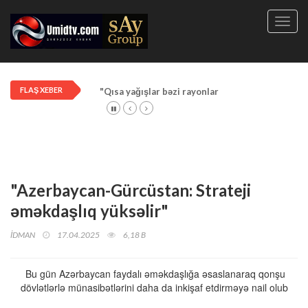
Toggl
navig
FLAŞ XEBER
"Qısa yağışlar bəzi rayonlarda davam edir"
"Azerbaycan-Gürcüstan: Strateji
əməkdaşlıq yüksəlir"
İDMAN
17.04.2025
6,18 B
Bu gün Azərbaycan faydalı əməkdaşlığa əsaslanaraq qonşu
dövlətlərlə münasibətlərini daha da inkişaf etdirməyə nail olub