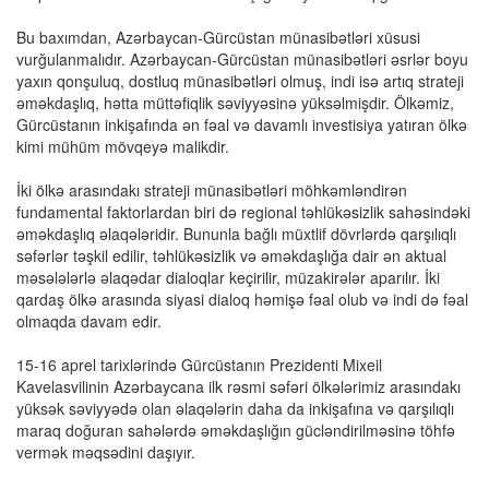
Bu baxımdan, Azərbaycan-Gürcüstan münasibətləri xüsusi
vurğulanmalıdır. Azərbaycan-Gürcüstan münasibətləri əsrlər boyu
yaxın qonşuluq, dostluq münasibətləri olmuş, indi isə artıq strateji
əməkdaşlıq, hətta müttəfiqlik səviyyəsinə yüksəlmişdir. Ölkəmiz,
Gürcüstanın inkişafında ən fəal və davamlı investisiya yatıran ölkə
kimi mühüm mövqeyə malikdir.
İki ölkə arasındakı strateji münasibətləri möhkəmləndirən
fundamental faktorlardan biri də regional təhlükəsizlik sahəsindəki
əməkdaşlıq əlaqələridir. Bununla bağlı müxtlif dövrlərdə qarşılıqlı
səfərlər təşkil edilir, təhlükəsizlik və əməkdaşlığa dair ən aktual
məsələlərlə əlaqədar dialoqlar keçirilir, müzakirələr aparılır. İki
qardaş ölkə arasında siyasi dialoq həmişə fəal olub və indi də fəal
olmaqda davam edir.
15-16 aprel tarixlərində Gürcüstanın Prezidenti Mixeil
Kavelasvilinin Azərbaycana ilk rəsmi səfəri ölkələrimiz arasındakı
yüksək səviyyədə olan əlaqələrin daha da inkişafına və qarşılıqlı
maraq doğuran sahələrdə əməkdaşlığın gücləndirilməsinə töhfə
vermək məqsədini daşıyır.