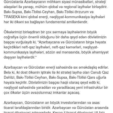
Gürcüstanla Azərbaycanın möhkəm siyasi münasibətləri, strateji
əlaqələri ilə yanaşı, mühüm qlobal və regional layihələr birləşdirir.
Bakı-Supsa, Bakı-Tbilisi-Ceyhan, Bakı-Tbilisi-Ərzurum və
TRASEKA kimi qlobal enerji, nəqliyyat-kommunikasiya layihələri
hər iki ölkəni sıx bağlayan fundamental amillərdəndir.
Ölkələrimizi birləşdirən bir çox sərmayə layihələrinin böyük
coğrafiya üçün önəmli olduğunu bir daha qeyd edən dövlətimizin
başçısı vurğulayıb ki, "Azərbaycana və Gürcüstanın birgə həyata
keçirdikləri neft-qaz layihələri, neft-qaz kəmərləri, nəqliyyat-
kommunikasiya layihələri, sözün əsl mənasında, böyük əhəmiyyət
daşıyan layihələrdir."
Azərbaycan və Gürcüstan enerji sahəsində sıx əməkdaşlıq edirlər.
Belə ki, iki dost ölkənin iştirakı ilə iki strateji layihə olan Cənub Qaz
Dəhlizi, Bakı-Tbilisi-Ceyhan, Bakı-Supsa, Bakı-Tbilisi-Qars uğurla
həyata keçirilir. Dövlətimizin başçısı haqlı olaraq qeyd edib ki,
nəqliyyat sahəsində yaradılan və yaradilacaq yeni infrastruktur bir
çox ölkələr üçün əvəzolunmaz imkanlar açacaq.
Azərbaycan, Gürcüstanın ən böyük investorlarından və əsas
ticarət tərəfdaşlarından biridir. Azərbaycan və Gürcüstan arasında
ticarət dövriyyəsi artmaqdadır. Keçən il ticarət dövriyyəsi 15 faiz