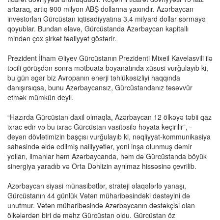
artaraq, artıq 900 milyon ABŞ dollarına yaxındır. Azərbaycan
investorları Gürcüstan iqtisadiyyatına 3.4 milyard dollar sərmayə
qoyublar. Bundan əlavə, Gürcüstanda Azərbaycan kapitallı
mindən çox şirkət fəaliyyət göstərir.
Prezident İlham Əliyev Gürcüstanın Prezidenti Mixeil Kavelasvili ilə
təcili görüşdən sonra mətbuata bəyanatında xüsusi vurğulayıb ki,
bu gün əgər biz Avropanın enerji təhlükəsizliyi haqqında
danışırsıqsa, bunu Azərbaycansız, Gürcüstandanız təsəvvür
etmək mümkün deyil.
“Hazırda Gürcüstan daxil olmaqla, Azərbaycan 12 ölkəyə təbii qaz
ixrac edir və bu ixrac Gürcüstan vasitəsilə həyata keçirilir”, -
deyən dövlətimizin başçısı vurğulayıb ki, nəqliyyat-kommunikasiya
sahəsində əldə edilmiş nailiyyətlər, yeni inşa olunmuş dəmir
yolları, limanlar həm Azərbaycanda, həm də Gürcüstanda böyük
sinergiya yaradıb və Orta Dəhlizin ayrılmaz hissəsinə çevrilib.
Azərbaycan siyasi münasibətlər, strateji əlaqələrlə yanaşı,
Gürcüs­tanın 44 günlük Vətən müharibəsindəki dəstəyini də
unutmur. Vətən müharibəsində Azərbaycanın dəstəkçisi olan
ölkələrdən biri də məhz Gürcüstan oldu. Gürcüstan öz