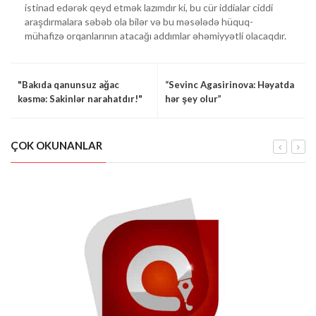
istinad edərək qeyd etmək lazımdır ki, bu cür iddialar ciddi
araşdırmalara səbəb ola bilər və bu məsələdə hüquq-
mühafizə orqanlarının atacağı addımlar əhəmiyyətli olacaqdır.
"Bakıda qanunsuz ağac
“Sevinc Agasirinova: Həyatda
kəsmə: Sakinlər narahatdır!"
hər şey olur”
ÇOK OKUNANLAR