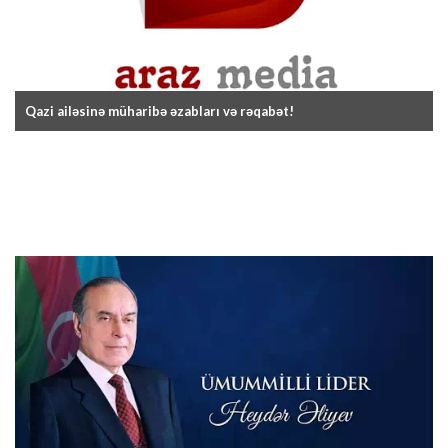
Qazi ailəsinə müharibə əzabları və rəqabət!