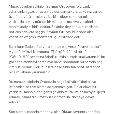
Müraciət edən sakinlər, Seymur Orucovun "ölü canlar"
adlandırılan şəxslər üzərində qondarma xərclər, yalnız sənəd
üzərində görülən işlər və bu kimi digər saxtakarlıqlar
vasitəsilə hər ay mütləq bir miqdarda maliyyə vəsaitini
mənimsədiyini iddia edirlər. Sakinlər deyirlər ki, bu halların
nəticəsində icra başçısı Seymur Orucov, büdcədə olan
vəsaitləri öz şəxsi mənfəəti üçün istifadə edir.
Sakinlərin ifadələrinə görə, hər ay baş verən "əlavə xərclər"
Agstafa M?nzil Kommunal T?s?rrüfati Birliyi tərəfindən
"GƏLİRLƏR" hesabına ödədilir. Lakin burada sual yaranır ki, bu
gəlirlərin mənbəyi haradır və hansı səbəbdən bu barədə heç
kim sual vermir. Görünür, icra başçısının fəaliyyəti ətrafında
bir sirr vahana yaranmışdır.
Bu narazı sakinlərin Orucov ilə bağlı irəli sürdükləri əlavə
ittihamlar isə tam olaraq açıqlanmamışdır. Onlar əlavə bir
yazıda bu məsələlərin geniş şəkildə müzakirə ediləcəyini qeyd
edərək, camaatı bu mətbuat xidməti ilə izləməyə dəvət
ediblər.
Son olaraq, xəbərin mənbəyi olan
Dia.az
saytının xəbərinə