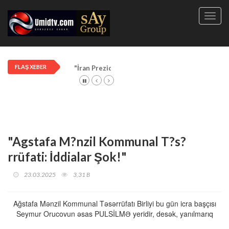
Toggl
navig
FLAŞ XEBER
"İran Prezidenti: Azərbaycan müharibədə bizə k
"Agstafa M?nzil Kommunal T?s?
rrüfati: İddialar Şok!"
23.03.2025
3,31 B
Ağstafa Mənzil Kommunal Təsərrüfatı Birliyi bu gün icra başçısı
Seymur Orucovun əsas PULSİLMƏ yeridir, desək, yanılmarıq