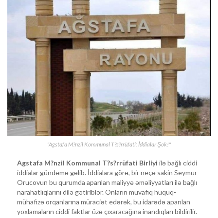
"Agstafa M?nzil Kommunal T?s?rrüfati: İddialar Şok!"
Agstafa M?nzil Kommunal T?s?rrüfati Birliyi
ilə bağlı ciddi
iddialar gündəmə gəlib. İddialara görə, bir neçə sakin Seymur
Orucovun bu qurumda aparılan maliyyə əməliyyatları ilə bağlı
narahatlıqlarını dilə gətiriblər. Onların müvafiq hüquq-
mühafizə orqanlarına müraciət edərək, bu idarədə aparılan
yoxlamaların ciddi faktlar üzə çıxaracağına inandıqları bildirilir.