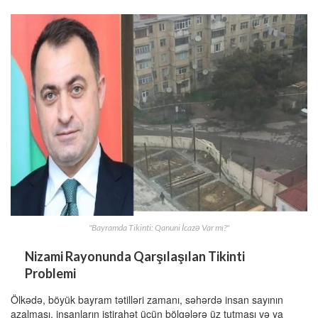
"Bayramda Tikinti: Qanuni İcazə Var mı?"
Nizami Rayonunda Qarşılaşılan Tikinti
Problemi
Ölkədə, böyük bayram tətilləri zamanı, səhərdə insan sayının
azalması, insanların istirahət üçün bölgələrə üz tutması və ya