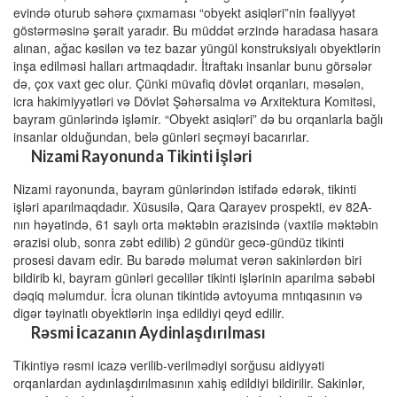
evində oturub səhərə çıxmaması “obyekt asiqləri”nin fəaliyyət
göstərməsinə şərait yaradır. Bu müddət ərzində haradasa hasara
alınan, ağac kəsilən və tez bazar yüngül konstruksiyalı obyektlərin
inşa edilməsi halları artmaqdadır. İtraftakı insanlar bunu görsələr
də, çox vaxt gec olur. Çünki müvafiq dövlət orqanları, məsələn,
icra hakimiyyətləri və Dövlət Şəhərsalma və Arxitektura Komitəsi,
bayram günlərində işləmir. “Obyekt asiqləri” də bu orqanlarla bağlı
insanlar olduğundan, belə günləri seçməyi bacarırlar.
Nizami Rayonunda Tikinti İşləri
Nizami rayonunda, bayram günlərindən istifadə edərək, tikinti
işləri aparılmaqdadır. Xüsusilə, Qara Qarayev prospekti, ev 82A-
nın həyətində, 61 saylı orta məktəbin ərazisində (vaxtilə məktəbin
ərazisi olub, sonra zəbt edilib) 2 gündür gecə-gündüz tikinti
prosesi davam edir. Bu barədə məlumat verən sakinlərdən biri
bildirib ki, bayram günləri gecəlilər tikinti işlərinin aparılma səbəbi
dəqiq məlumdur. İcra olunan tikintidə avtoyuma mntıqasının və
digər təyinatlı obyektlərin inşa edildiyi qeyd edilir.
Rəsmi İcazanın Aydinlaşdırılması
Tikintiyə rəsmi icazə verilib-verilmədiyi sorğusu aidiyyəti
orqanlardan aydınlaşdırılmasının xahiş edildiyi bildirilir. Sakinlər,