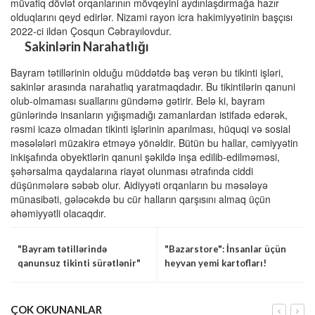
müvafiq dövlət orqanlarının mövqeyini aydınlaşdırmağa hazır
olduqlarını qeyd edirlər. Nizami rayon icra hakimiyyətinin başçısı
2022-ci ildən Çosqun Cəbrayılovdur.
Sakinlərin Narahatlığı
Bayram tətillərinin olduğu müddətdə baş verən bu tikinti işləri,
sakinlər arasında narahatlıq yaratmaqdadır. Bu tikintilərin qanuni
olub-olmaması suallarını gündəmə gətirir. Belə ki, bayram
günlərində insanların yığışmadığı zamanlardan istifadə edərək,
rəsmi icazə olmadan tikinti işlərinin aparılması, hüquqi və sosial
məsələləri müzakirə etməyə yönəldir. Bütün bu hallar, cəmiyyətin
inkişafında obyektlərin qanuni şəkildə inşa edilib-edilməməsi,
şəhərsalma qaydalarına riayət olunması ətrafında ciddi
düşünmələrə səbəb olur. Aidiyyəti orqanların bu məsələyə
münasibəti, gələcəkdə bu cür halların qarşısını almaq üçün
əhəmiyyətli olacaqdır.
"Bayram tətillərində
"Bazarstore": İnsanlar üçün
qanunsuz tikinti sürətlənir"
heyvan yemi kartofları!
ÇOK OKUNANLAR