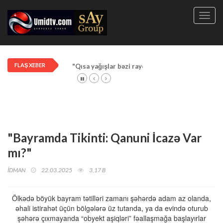
Toggl
navig
FLAŞ XEBER
"Qısa yağışlar bəzi rayonlarda davam edir"
"Bayramda Tikinti: Qanuni İcazə Var
mı?"
İDMAN
22.03.2025
3,17 B
Ölkədə böyük bayram tətilləri zamanı şəhərdə adam az olanda,
əhali istirahət üçün bölgələrə üz tutanda, ya da evində oturub
şəhərə çıxmayanda “obyekt aşiqləri” fəallaşmağa başlayırlar