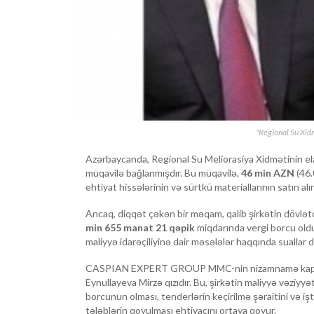
"Regional Su Xidm
Azərbaycanda, Regional Su Meliorasiya Xidmətinin 
müqavilə bağlanmışdır. Bu müqavilə,
46 min AZN
(46.
ehtiyat hissələrinin və sürtkü materiallarının satın al
Ancaq, diqqət çəkən bir məqam, qalib şirkətin dövlətd
min 655 manat 21 qəpik
miqdarında vergi borcu olduğ
maliyyə idarəçiliyinə dair məsələlər haqqında suallar 
CASPIAN EXPERT GROUP MMC-nin nizamnamə kapita
Eynullayeva Mirzə qızıdır. Bu, şirkətin maliyyə vəziyyət
borcunun olması, tenderlərin keçirilmə şəraitini və iş
tələblərin qoyulması ehtiyacını ortaya qoyur.