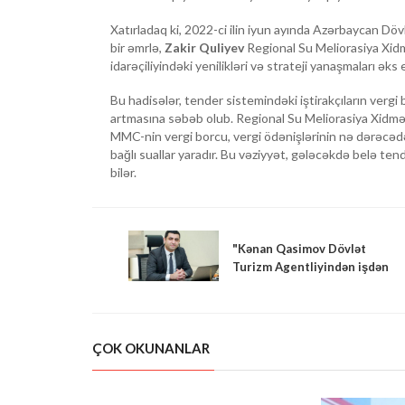
Xatırladaq ki, 2022-ci ilin iyun ayında Azərbaycan Döv
bir əmrlə,
Zakir Quliyev
Regional Su Meliorasiya Xidmət
idarəçiliyindəki yenilikləri və strateji yanaşmaları əks e
Bu hadisələr, tender sistemindəki iştirakçıların vergi b
artmasına səbəb olub. Regional Su Meliorasiya Xi
MMC-nin vergi borcu, vergi ödənişlərinin nə dərəcədə h
bağlı suallar yaradır. Bu vəziyyət, gələcəkdə belə te
bilər.
"Kənan Qasimov Dövlət
Turizm Agentliyindən işdən
çıxarıldı"
ÇOK OKUNANLAR