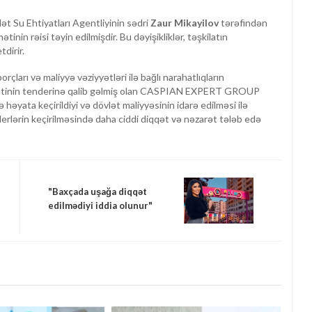
lət Su Ehtiyatları Agentliyinin sədri
Zaur Mikayilov
tərəfindən
inin rəisi təyin edilmişdir. Bu dəyişikliklər, təşkilatın
tdirir.
orçları və maliyyə vəziyyətləri ilə bağlı narahatlıqların
dmətinin tenderinə qalib gəlmiş olan CASPIAN EXPERT GROUP
əyata keçirildiyi və dövlət maliyyəsinin idarə edilməsi ilə
nderlərin keçirilməsində daha ciddi diqqət və nəzarət tələb edə
"Baxçada uşağa diqqət
edilmədiyi iddia olunur"