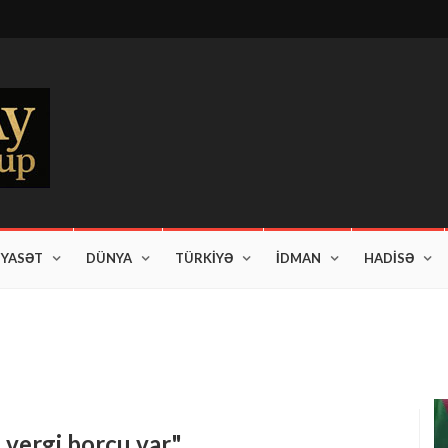
İYASƏT
DÜNYA
TÜRKİYƏ
İDMAN
HADİSƏ
 vergi borcu var"