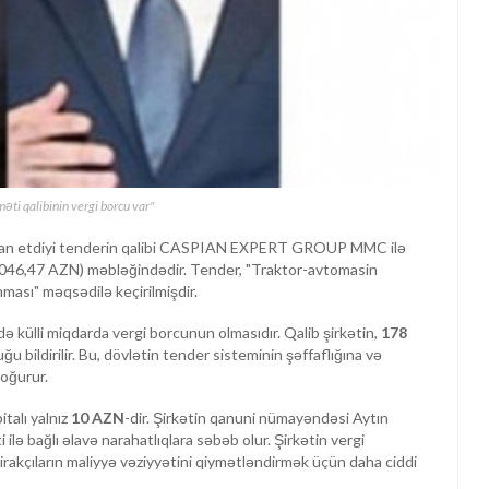
əti qalibinin vergi borcu var"
elan etdiyi tenderin qalibi CASPIAN EXPERT GROUP MMC ilə
046,47 AZN) məbləğindədir. Tender, "Traktor-avtomasin
ınması" məqsədilə keçirilmişdir.
ə külli miqdarda vergi borcunun olmasıdır. Qalib şirkətin,
178
u bildirilir. Bu, dövlətin tender sisteminin şəffaflığına və
doğurur.
lı yalnız
10 AZN
-dir. Şirkətin qanuni nümayəndəsi Aytın
i ilə bağlı əlavə narahatlıqlara səbəb olur. Şirkətin vergi
tirakçıların maliyyə vəziyyətini qiymətləndirmək üçün daha ciddi