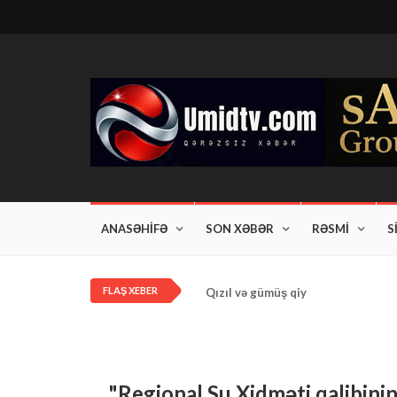
ANASƏHİFƏ
SON XƏBƏR
RƏSMİ
S
FLAŞ XEBER
Qızıl və gümüş qiymətləri artdı!
"Regional Su Xidməti qalibinin