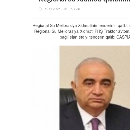
5.03.2025
6,12 B
Regional Su Meliorasiya Xidmətinin tenderinin qalibin
Regional Su Meliorasiya Xidməti PHŞ Traktor-avtomaşın
bağlı elan etdiyi tenderin qalibi C