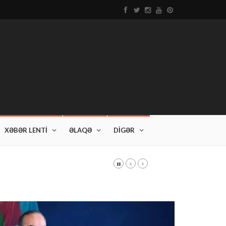
XƏBƏR LENTİ
ƏLAQƏ
DİGƏR