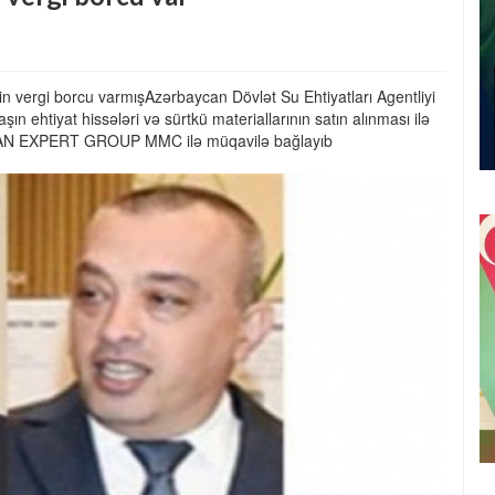
in vergi borcu varmışAzərbaycan Dövlət Su Ehtiyatları Agentliyi
 ehtiyat hissələri və sürtkü materiallarının satın alınması ilə
ASPİAN EXPERT GROUP MMC ilə müqavilə bağlayıb