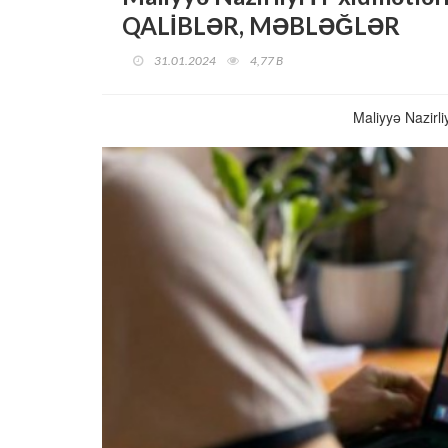
QALİBLƏR, MƏBLƏĞLƏR
31.01.2024
4,77 B
Maliyyə Nazirl