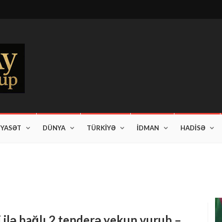
İYASƏT
DÜNYA
TÜRKİYƏ
İDMAN
HADİSƏ
i ilə bağlı 2 tenderə yekun vurub –