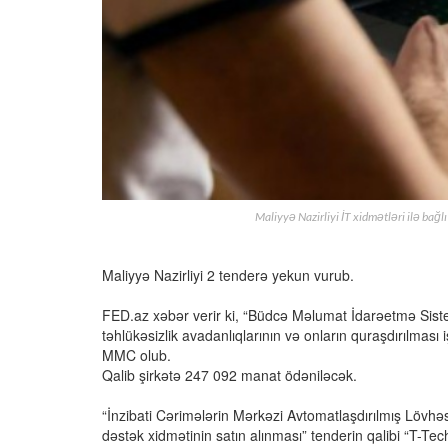
Maliyyə Nazirliyi İT xidmətləri ilə 
Maliyyə Nazirliyi 2 tenderə yekun vurub.
FED.az xəbər verir ki, “Büdcə Məlumat İdarəetmə Sistem
təhlükəsizlik avadanlıqlarının və onların quraşdırılması i
MMC olub.
Qalib şirkətə 247 092 manat ödəniləcək.
“İnzibati Cərimələrin Mərkəzi Avtomatlaşdırılmış Lövhə
dəstək xidmətinin satın alınması” tenderin qalibi “T-Te