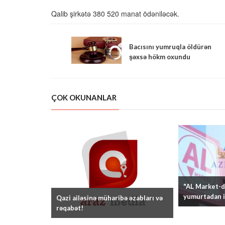
Qalib şirkətə 380 520 manat ödəniləcək.
Bacısını yumruqla öldürən
şəxsə hökm oxundu
ÇOK OKUNANLAR
"AL Market-də
yumurtadan i
Qazi ailəsinə müharibə əzabları və
rəqabət!