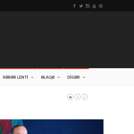
XƏBƏR LENTİ
ƏLAQƏ
DİGƏR