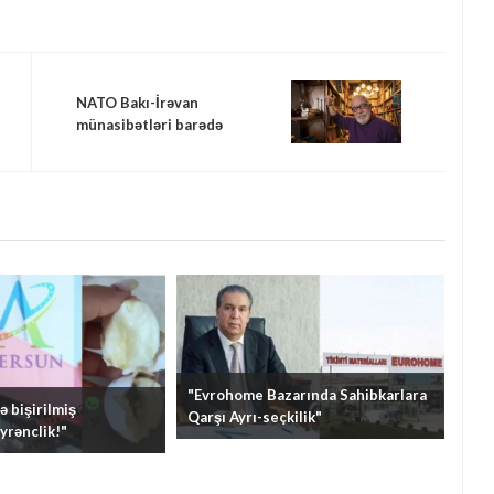
NATO Bakı-İrəvan
münasibətləri barədə
açıqlama yaydı
"Evrohome Bazarında Sahibkarlara
 bişirilmiş
Qarşı Ayrı-seçkilik"
yrənclik!"