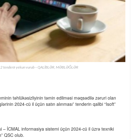
bağlı 2 tenderə yekun vurub – QALİBLƏR, MƏBLƏĞLƏR
inin təhlükəsizliyinin təmin edilməsi məqsədilə zəruri olan
şlərinin 2024-cü il üçün satın alınması” tenderin qalibi “Isoft”
si – İCMAL informasiya sistemi üçün 2024-cü il üzrə texniki
ch” QSC olub.