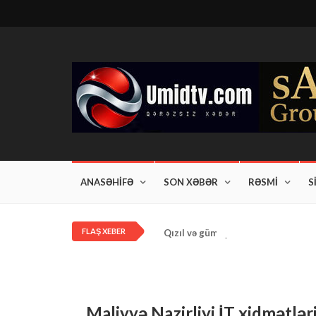
ANASƏHİFƏ
SON XƏBƏR
RƏSMİ
S
FLAŞ XEBER
Qızıl və gümüş qiymətləri artdı!
Maliyyə Nazirliyi İT xidmətlər