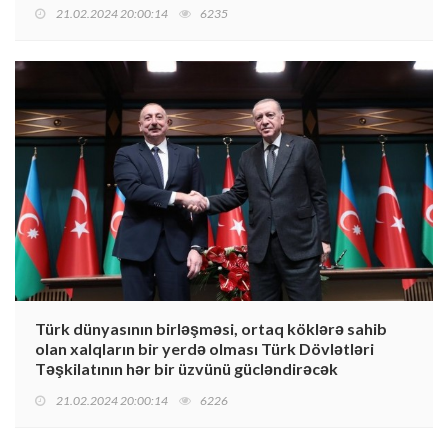
21.02.2024 20:00:14
6235
Türk dünyasının birləşməsi, ortaq köklərə sahib
olan xalqların bir yerdə olması Türk Dövlətləri
Təşkilatının hər bir üzvünü gücləndirəcək
21.02.2024 20:00:14
6226