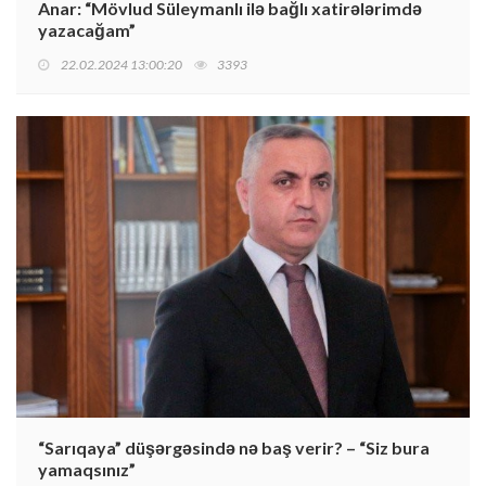
Anar: “Mövlud Süleymanlı ilə bağlı xatirələrimdə
yazacağam”
22.02.2024 13:00:20
3393
“Sarıqaya” düşərgəsində nə baş verir? – “Siz bura
yamaqsınız”