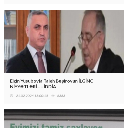
Elçin Yusubovla Taleh Bəşirovun İLGİNC
NİYYƏTLƏRİ... - İDDİA
21.02.2024 13:00:15
6383