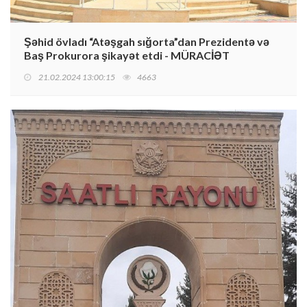
Şəhid övladı “Atəşgah sığorta”dan Prezidentə və
Baş Prokurora şikayət etdi - MÜRACİƏT
21.02.2024 13:00:15
4663