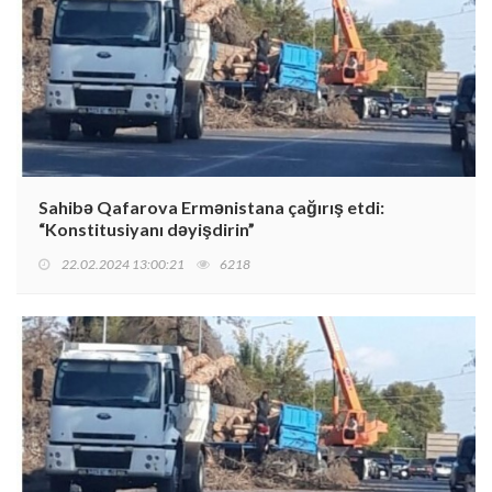
Sahibə Qafarova Ermənistana çağırış etdi:
“Konstitusiyanı dəyişdirin”
22.02.2024 13:00:21
6218