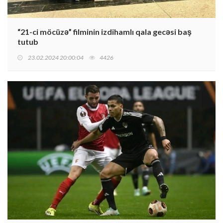
“21-ci möcüzə” filminin izdihamlı qala gecəsi baş
tutub
23.02.2024 20:00:04
4426