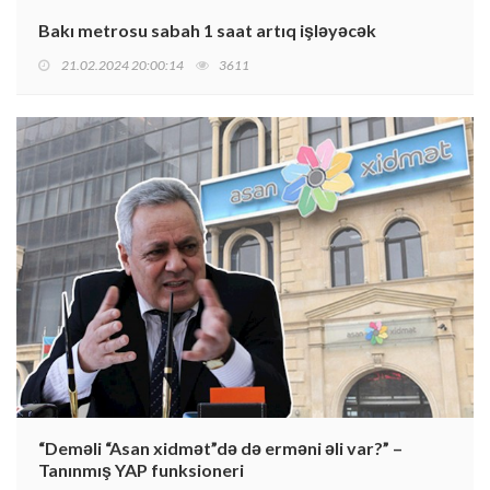
Bakı metrosu sabah 1 saat artıq işləyəcək
21.02.2024 20:00:14
3611
“Deməli “Asan xidmət”də də erməni əli var?” –
Tanınmış YAP funksioneri