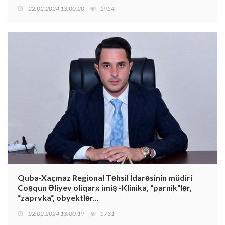
22.02.2024 13:00:20
5954
Quba-Xaçmaz Regional Təhsil İdarəsinin müdiri
Coşqun Əliyev oliqarx imiş -Klinika, “parnik“lər,
“zaprvka“, obyektlər...
22.02.2024 13:00:19
5731