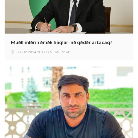
Müəllimlərin əmək haqları nə qədər artacaq?
21.02.2024 20:00:15
5160