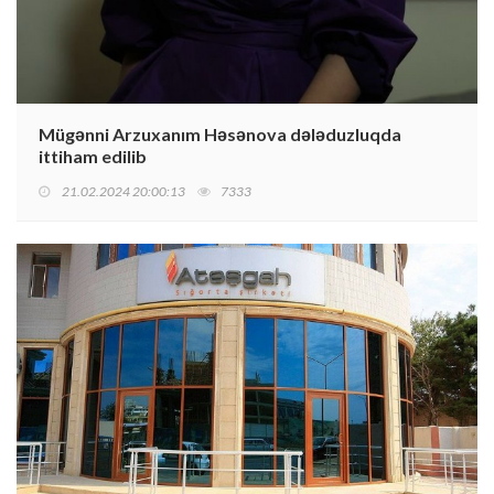
Mügənni Arzuxanım Həsənova dələduzluqda
ittiham edilib
21.02.2024 20:00:13
7333