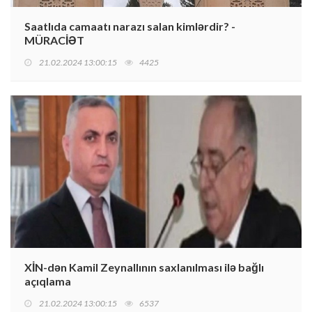
Saatlıda camaatı narazı salan kimlərdir? -
MÜRACİƏT
21.02.2024 13:00:15
4425
XİN-dən Kamil Zeynallının saxlanılması ilə bağlı
açıqlama
21.02.2024 13:00:15
6537