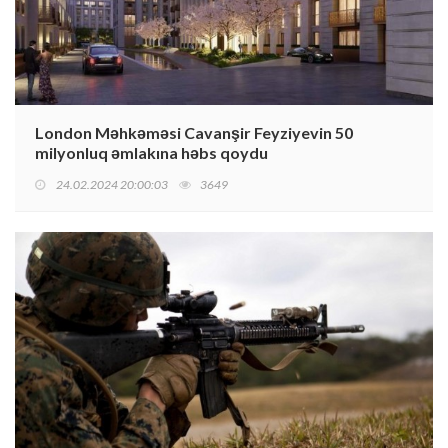
London Məhkəməsi Cavanşir Feyziyevin 50
milyonluq əmlakına həbs qoydu
24.02.2024 20:00:03
3649