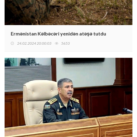
Ermənistan Kəlbəcəri yenidən atəşə tutdu
24.02.2024 20:00:03
5653