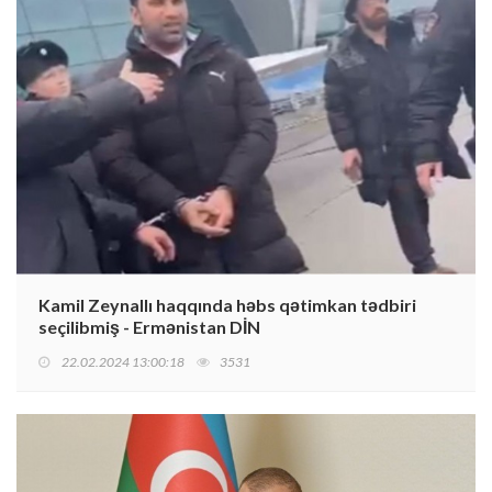
Kamil Zeynallı haqqında həbs qətimkan tədbiri
seçilibmiş - Ermənistan DİN
22.02.2024 13:00:18
3531