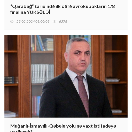
“Qarabağ” tarixində ilk dəfə avrokubokların 1/8
finalına YÜKSƏLDİ
23.02.2024 08:00:03
6578
Muğanlı-İsmayıllı-Qəbələ yolu nə vaxt istifadəyə
veriləcək?