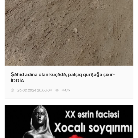
Şəhid adına olan küçədə, palçıq qurşağa çıxır-
İDDİA
26.02.2024 20:00:04
4479