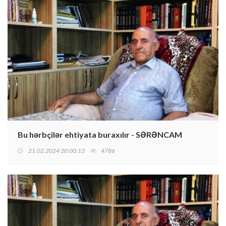
Bu hərbçilər ehtiyata buraxılır - SƏRƏNCAM
21.02.2024 20:00:13
4786