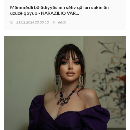
Məmmədli bələdiyyəsinin səhv qərarı sakinləri
üzüzə qoyub - NARAZILIQ VAR...
21.02.2024 20:00:13
6650