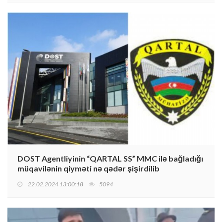
DOST Agentliyinin “QARTAL SS” MMC ilə bağladığı
müqavilənin qiyməti nə qədər şişirdilib
22.02.2024 13:00:18
5094