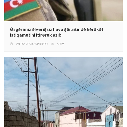
Əsgərimiz əlverişsiz hava şəraitində hərəkət
istiqamətini itirərək azıb
28.02.2024 13:00:03
6395