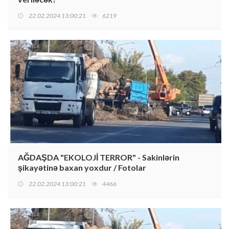
22.02.2024 13:00:21
6219
AĞDAŞDA "EKOLOJİ TERROR" - Sakinlərin
şikayətinə baxan yoxdur / Fotolar
22.02.2024 13:00:21
4466