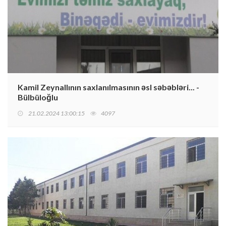
Kamil Zeynallının saxlanılmasının əsl səbəbləri... -
Bülbüloğlu
21.02.2024 13:00:15
4097