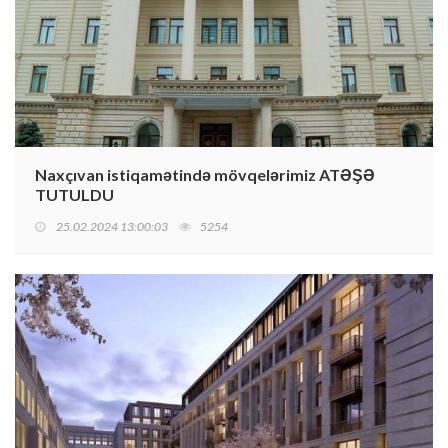
Naxçıvan istiqamətində mövqelərimiz ATƏŞƏ
TUTULDU
25.02.2024 13:00:03
5254